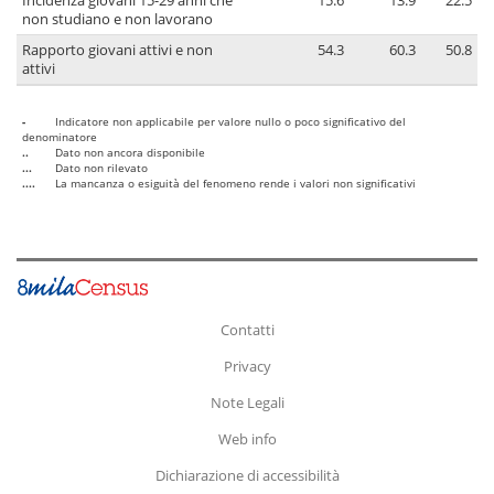
Incidenza giovani 15-29 anni che
15.6
13.9
22.5
non studiano e non lavorano
Rapporto giovani attivi e non
54.3
60.3
50.8
attivi
-
Indicatore non applicabile per valore nullo o poco significativo del
denominatore
..
Dato non ancora disponibile
...
Dato non rilevato
....
La mancanza o esiguità del fenomeno rende i valori non significativi
Contatti
Privacy
Note Legali
Web info
Dichiarazione di accessibilità