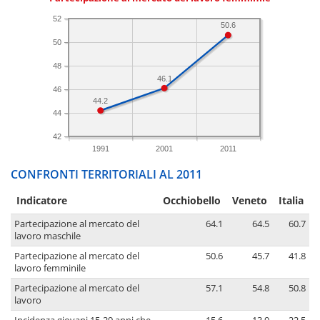
52
50.6
50
48
46.1
46
44.2
44
42
1991
2001
2011
CONFRONTI TERRITORIALI AL 2011
Indicatore
Occhiobello
Veneto
Italia
Partecipazione al mercato del
64.1
64.5
60.7
lavoro maschile
Partecipazione al mercato del
50.6
45.7
41.8
lavoro femminile
Partecipazione al mercato del
57.1
54.8
50.8
lavoro