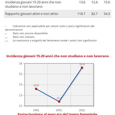
Incidenza giovani 15-29 anni che non
13.6
12.4
15.6
studiano e non lavorano
Rapporto giovani attivi e non attivi
118.7
82.7
54.3
-
Indicatore non applicabile per valore nullo o poco significativo del
denominatore
..
Dato non ancora disponibile
...
Dato non rilevato
....
La mancanza o esiguità del fenomeno rende i valori non significativi
Incidenza giovani 15-29 anni che non studiano e non lavorano
16
15.6
15
14
13.6
13
12.4
12
1991
2001
2011
Partecipazione al mercato del lavoro femminile