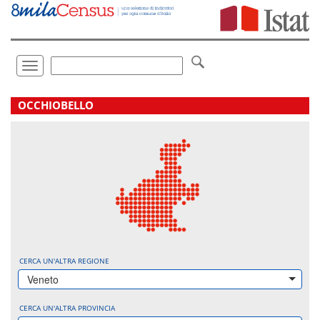
Vai
direttamente
a:
Contenuto
Ricerca
Toggle
navigation
.
OCCHIOBELLO
CERCA UN'ALTRA REGIONE
Veneto
CERCA UN'ALTRA PROVINCIA