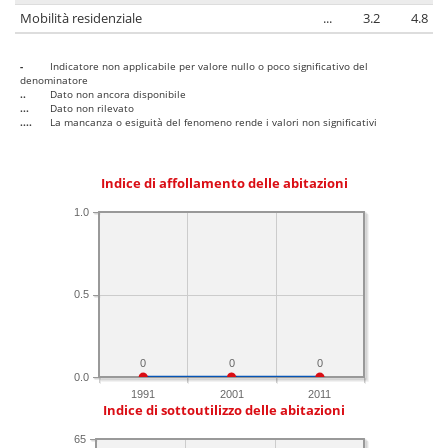
Mobilità residenziale
...
3.2
4.8
-
Indicatore non applicabile per valore nullo o poco significativo del
denominatore
..
Dato non ancora disponibile
...
Dato non rilevato
....
La mancanza o esiguità del fenomeno rende i valori non significativi
Indice di affollamento delle abitazioni
1.0
0.5
0
0
0
0.0
1991
2001
2011
Indice di sottoutilizzo delle abitazioni
65