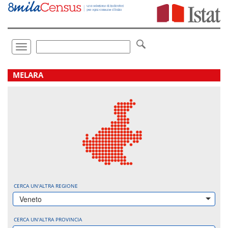
Vai
direttamente
a:
Contenuto
Ricerca
Toggle
navigation
.
MELARA
CERCA UN'ALTRA REGIONE
Veneto
CERCA UN'ALTRA PROVINCIA