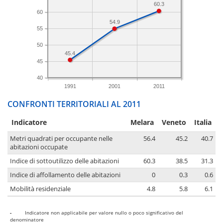
60.3
60
54.9
55
50
45.4
45
40
1991
2001
2011
CONFRONTI TERRITORIALI AL 2011
Indicatore
Melara
Veneto
Italia
Metri quadrati per occupante nelle
56.4
45.2
40.7
abitazioni occupate
Indice di sottoutilizzo delle abitazioni
60.3
38.5
31.3
Indice di affollamento delle abitazioni
0
0.3
0.6
Mobilità residenziale
4.8
5.8
6.1
-
Indicatore non applicabile per valore nullo o poco significativo del
denominatore