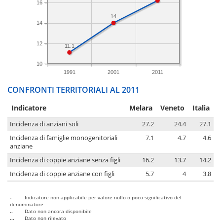
16
14
14
12
11.1
10
1991
2001
2011
CONFRONTI TERRITORIALI AL 2011
Indicatore
Melara
Veneto
Italia
Incidenza di anziani soli
27.2
24.4
27.1
Incidenza di famiglie monogenitoriali
7.1
4.7
4.6
anziane
Incidenza di coppie anziane senza figli
16.2
13.7
14.2
Incidenza di coppie anziane con figli
5.7
4
3.8
-
Indicatore non applicabile per valore nullo o poco significativo del
denominatore
..
Dato non ancora disponibile
...
Dato non rilevato