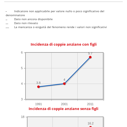
-
Indicatore non applicabile per valore nullo o poco significativo del
denominatore
..
Dato non ancora disponibile
...
Dato non rilevato
....
La mancanza o esiguità del fenomeno rende i valori non significativi
Incidenza di coppie anziane con figli
6
5.7
5
4
3.8
4
3
1991
2001
2011
Incidenza di coppie anziane senza figli
18
16.2