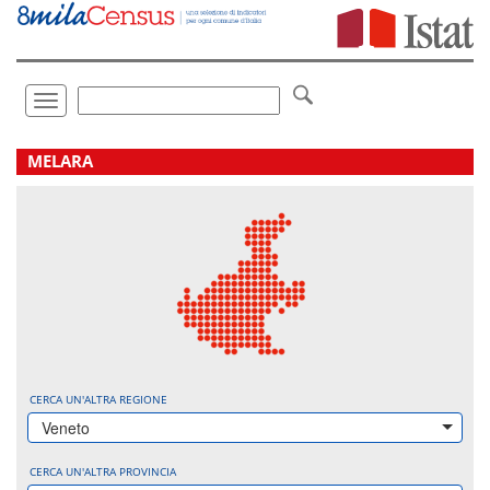
Vai
direttamente
a:
Contenuto
Ricerca
Toggle
navigation
.
MELARA
CERCA UN'ALTRA REGIONE
Veneto
CERCA UN'ALTRA PROVINCIA