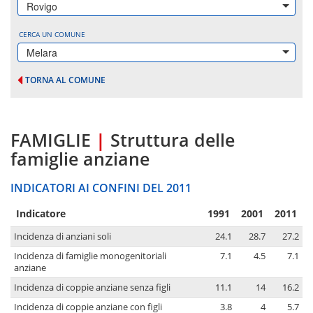
Rovigo
CERCA UN COMUNE
Melara
TORNA AL COMUNE
FAMIGLIE
|
Struttura delle
famiglie anziane
INDICATORI AI CONFINI DEL 2011
Indicatore
1991
2001
2011
Incidenza di anziani soli
24.1
28.7
27.2
Incidenza di famiglie monogenitoriali
7.1
4.5
7.1
anziane
Incidenza di coppie anziane senza figli
11.1
14
16.2
Incidenza di coppie anziane con figli
3.8
4
5.7