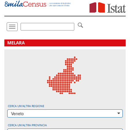
Vai
direttamente
a:
Contenuto
Ricerca
Toggle
navigation
.
MELARA
CERCA UN'ALTRA REGIONE
Veneto
CERCA UN'ALTRA PROVINCIA