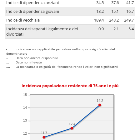
Indice di dipendenza anziani
34.5
37.6
41.7
Indice di dipendenza giovani
18.2
15.1
16.7
Indice di vecchiaia
189.4
248.2
249.7
Incidenza dei separati legalmente e dei
0.9
2.1
5.4
divorziati
-
Indicatore non applicabile per valore nullo o poco significativo del
denominatore
..
Dato non ancora disponibile
...
Dato non rilevato
....
La mancanza o esiguità del fenomeno rende i valori non significativi
Incidenza popolazione residente di 75 anni e più
15
14.2
14
13
12.4
11.7
12