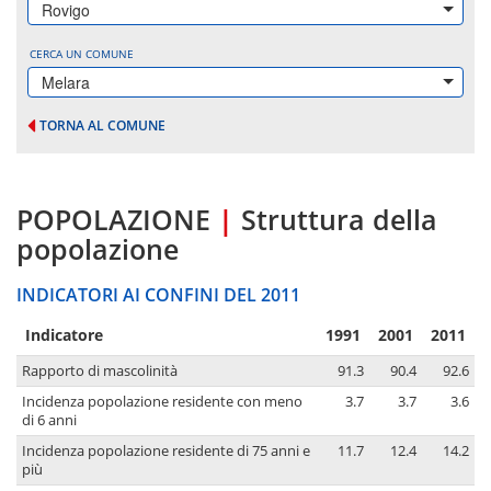
Rovigo
CERCA UN COMUNE
Melara
TORNA AL COMUNE
POPOLAZIONE
|
Struttura della
popolazione
INDICATORI AI CONFINI DEL 2011
Indicatore
1991
2001
2011
Rapporto di mascolinità
91.3
90.4
92.6
Incidenza popolazione residente con meno
3.7
3.7
3.6
di 6 anni
Incidenza popolazione residente di 75 anni e
11.7
12.4
14.2
più