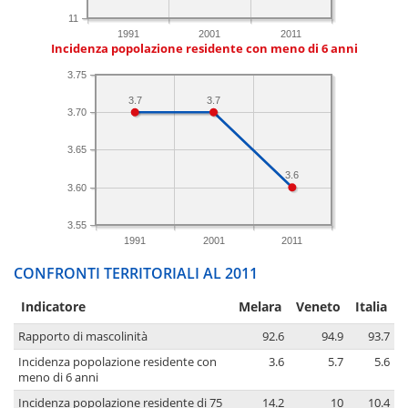
11
1991
2001
2011
Incidenza popolazione residente con meno di 6 anni
3.75
3.7
3.7
3.70
3.65
3.6
3.60
3.55
1991
2001
2011
CONFRONTI TERRITORIALI AL 2011
Indicatore
Melara
Veneto
Italia
Rapporto di mascolinità
92.6
94.9
93.7
Incidenza popolazione residente con
3.6
5.7
5.6
meno di 6 anni
Incidenza popolazione residente di 75
14.2
10
10.4