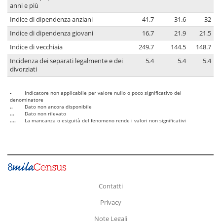
anni e più
Indice di dipendenza anziani
41.7
31.6
32
Indice di dipendenza giovani
16.7
21.9
21.5
Indice di vecchiaia
249.7
144.5
148.7
Incidenza dei separati legalmente e dei
5.4
5.4
5.4
divorziati
-
Indicatore non applicabile per valore nullo o poco significativo del
denominatore
..
Dato non ancora disponibile
...
Dato non rilevato
....
La mancanza o esiguità del fenomeno rende i valori non significativi
Contatti
Privacy
Note Legali