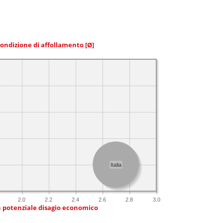
condizione di affollamento
[Ø]
Italia
2.0
2.2
2.4
2.6
2.8
3.0
n potenziale disagio economico