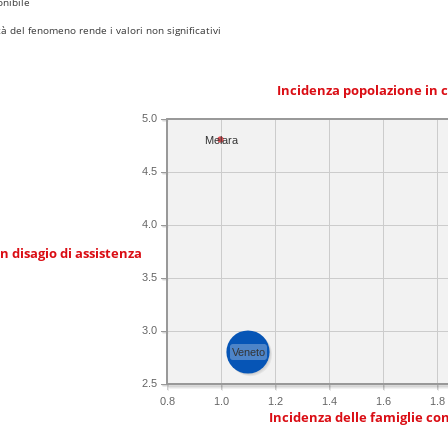
nibile
 del fenomeno rende i valori non significativi
Incidenza popolazione in 
5.0
Melara
4.5
4.0
in disagio di assistenza
3.5
3.0
Veneto
2.5
0.8
1.0
1.2
1.4
1.6
1.8
Incidenza delle famiglie co