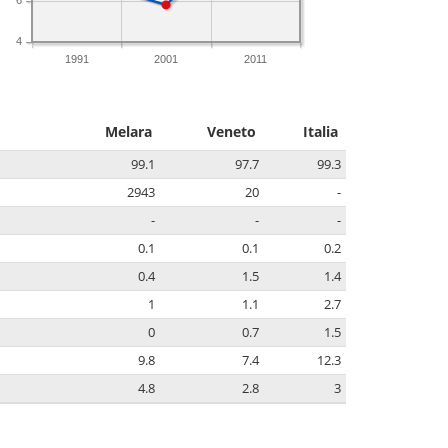
4
1991
2001
2011
Melara
Veneto
Italia
99.1
97.7
99.3
2943
20
-
-
-
-
0.1
0.1
0.2
0.4
1.5
1.4
1
1.1
2.7
0
0.7
1.5
9.8
7.4
12.3
4.8
2.8
3