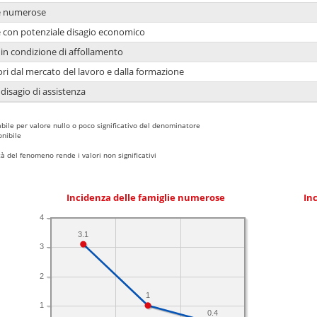
ie numerose
ie con potenziale disagio economico
in condizione di affollamento
ori dal mercato del lavoro e dalla formazione
 disagio di assistenza
bile per valore nullo o poco significativo del denominatore
nibile
 del fenomeno rende i valori non significativi
Incidenza delle famiglie numerose
Inc
4
3.1
3
2
1
1
0.4