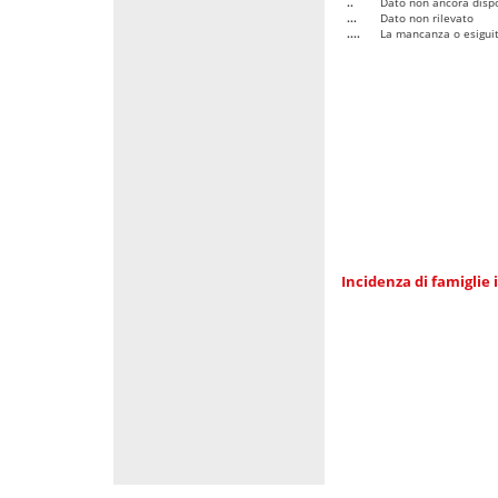
..
Dato non ancora dispo
...
Dato non rilevato
....
La mancanza o esiguità
Incidenza di famiglie 