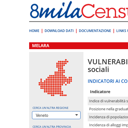
Vai
direttamente
a:
Contenuto
Ricerca
HOME
DOWNLOAD DATI
DOCUMENTAZIONE
LINKS 
.
MELARA
VULNERABI
sociali
INDICATORI AI CO
Indicatore
Indice di vulnerabilità 
CERCA UN'ALTRA REGIONE
Posizione nella graduat
Veneto
Incidenza di popolazio
Incidenza di alloggi im
CERCA UN'ALTRA PROVINCIA