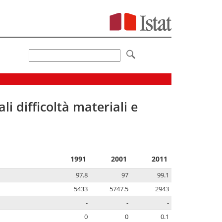
li difficoltà materiali e
1991
2001
2011
97.8
97
99.1
5433
5747.5
2943
-
-
-
0
0
0.1