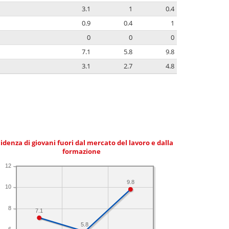
3.1
1
0.4
0.9
0.4
1
0
0
0
7.1
5.8
9.8
3.1
2.7
4.8
idenza di giovani fuori dal mercato del lavoro e dalla
formazione
12
9.8
10
8
7.1
5.8
6