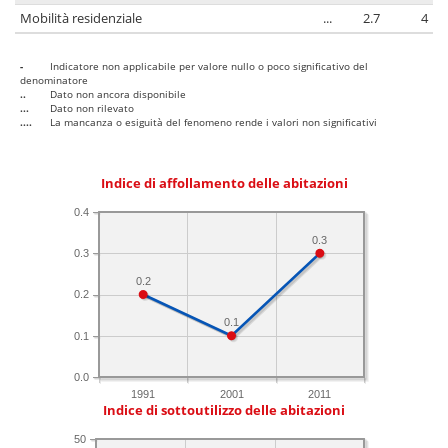
Mobilità residenziale
...
2.7
4
-
Indicatore non applicabile per valore nullo o poco significativo del
denominatore
..
Dato non ancora disponibile
...
Dato non rilevato
....
La mancanza o esiguità del fenomeno rende i valori non significativi
Indice di affollamento delle abitazioni
0.4
0.3
0.3
0.2
0.2
0.1
0.1
0.0
1991
2001
2011
Indice di sottoutilizzo delle abitazioni
50