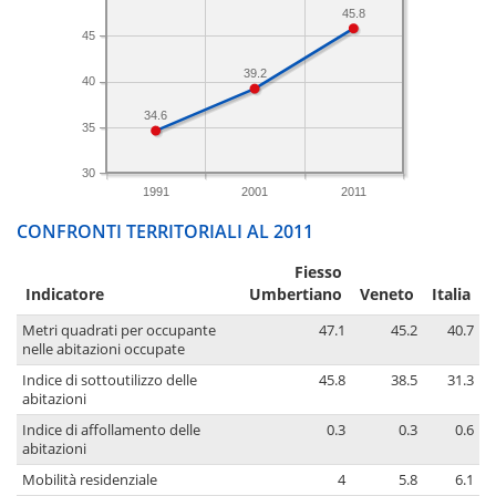
45.8
45
39.2
40
34.6
35
30
1991
2001
2011
CONFRONTI TERRITORIALI AL 2011
Fiesso
Indicatore
Umbertiano
Veneto
Italia
Metri quadrati per occupante
47.1
45.2
40.7
nelle abitazioni occupate
Indice di sottoutilizzo delle
45.8
38.5
31.3
abitazioni
Indice di affollamento delle
0.3
0.3
0.6
abitazioni
Mobilità residenziale
4
5.8
6.1