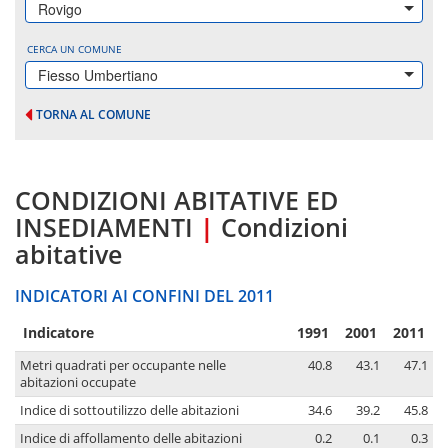
Rovigo
CERCA UN COMUNE
Fiesso Umbertiano
TORNA AL COMUNE
CONDIZIONI ABITATIVE ED
INSEDIAMENTI
|
Condizioni
abitative
INDICATORI AI CONFINI DEL 2011
Indicatore
1991
2001
2011
Metri quadrati per occupante nelle
40.8
43.1
47.1
abitazioni occupate
Indice di sottoutilizzo delle abitazioni
34.6
39.2
45.8
Indice di affollamento delle abitazioni
0.2
0.1
0.3