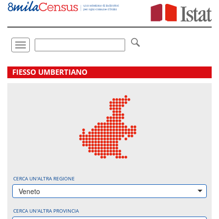
Vai
direttamente
a:
Contenuto
Ricerca
Toggle
navigation
.
FIESSO UMBERTIANO
CERCA UN'ALTRA REGIONE
Veneto
CERCA UN'ALTRA PROVINCIA