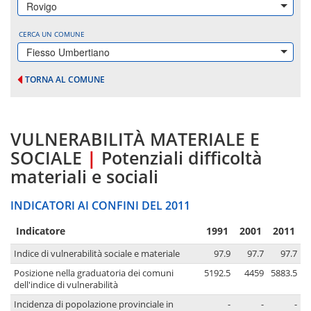
Rovigo
CERCA UN COMUNE
Fiesso Umbertiano
TORNA AL COMUNE
VULNERABILITÀ MATERIALE E
SOCIALE
|
Potenziali difficoltà
materiali e sociali
INDICATORI AI CONFINI DEL 2011
Indicatore
1991
2001
2011
Indice di vulnerabilità sociale e materiale
97.9
97.7
97.7
Posizione nella graduatoria dei comuni
5192.5
4459
5883.5
dell'indice di vulnerabilità
Incidenza di popolazione provinciale in
-
-
-