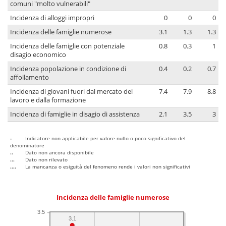
comuni "molto vulnerabili"
Incidenza di alloggi impropri
0
0
0
Incidenza delle famiglie numerose
3.1
1.3
1.3
Incidenza delle famiglie con potenziale
0.8
0.3
1
disagio economico
Incidenza popolazione in condizione di
0.4
0.2
0.7
affollamento
Incidenza di giovani fuori dal mercato del
7.4
7.9
8.8
lavoro e dalla formazione
Incidenza di famiglie in disagio di assistenza
2.1
3.5
3
-
Indicatore non applicabile per valore nullo o poco significativo del
denominatore
..
Dato non ancora disponibile
...
Dato non rilevato
....
La mancanza o esiguità del fenomeno rende i valori non significativi
Incidenza delle famiglie numerose
3.5
3.1