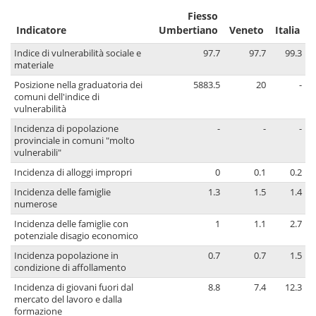
Fiesso
Indicatore
Umbertiano
Veneto
Italia
Indice di vulnerabilità sociale e
97.7
97.7
99.3
materiale
Posizione nella graduatoria dei
5883.5
20
-
comuni dell'indice di
vulnerabilità
Incidenza di popolazione
-
-
-
provinciale in comuni "molto
vulnerabili"
Incidenza di alloggi impropri
0
0.1
0.2
Incidenza delle famiglie
1.3
1.5
1.4
numerose
Incidenza delle famiglie con
1
1.1
2.7
potenziale disagio economico
Incidenza popolazione in
0.7
0.7
1.5
condizione di affollamento
Incidenza di giovani fuori dal
8.8
7.4
12.3
mercato del lavoro e dalla
formazione