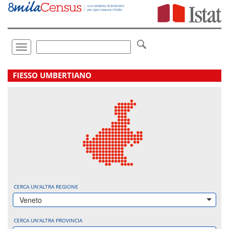
Vai
direttamente
a:
Contenuto
Ricerca
Toggle
navigation
.
FIESSO UMBERTIANO
CERCA UN'ALTRA REGIONE
Veneto
CERCA UN'ALTRA PROVINCIA