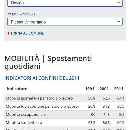
Rovigo
CERCA UN COMUNE
Fiesso Umbertiano
TORNA AL COMUNE
MOBILITÀ
|
Spostamenti
quotidiani
INDICATORI AI CONFINI DEL 2011
Indicatore
1991
2001
2011
Mobilità giornaliera per studio o lavoro
58.9
62.5
64.1
Mobilità fuori comune per studio o lavoro
26.8
34.3
35.5
Mobilità occupazionale
96
143
161
Mobilità studentesca
63.5
86.3
60.5