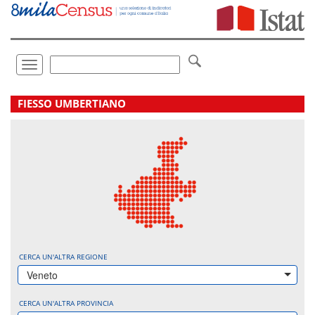
Vai
direttamente
a:
Contenuto
Ricerca
Toggle
navigation
.
FIESSO UMBERTIANO
CERCA UN'ALTRA REGIONE
Veneto
CERCA UN'ALTRA PROVINCIA