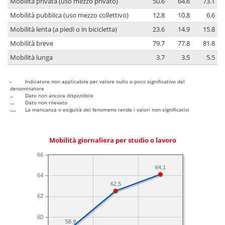
Mobilità privata (uso mezzo privato)
50.6
64.6
73.1
Mobilità pubblica (uso mezzo collettivo)
12.8
10.8
6.6
Mobilità lenta (a piedi o in bicicletta)
23.6
14.9
15.8
Mobilità breve
79.7
77.8
81.8
Mobilità lunga
3.7
3.5
5.5
-
Indicatore non applicabile per valore nullo o poco significativo del
denominatore
..
Dato non ancora disponibile
...
Dato non rilevato
....
La mancanza o esiguità del fenomeno rende i valori non significativi
Mobilità giornaliera per studio o lavoro
66
64.1
64
62.5
62
60
58.9