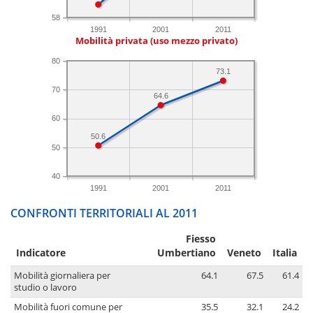
58
1991
2001
2011
Mobilità privata (uso mezzo privato)
80
73.1
70
64.6
60
50.6
50
40
1991
2001
2011
CONFRONTI TERRITORIALI AL 2011
Fiesso
Indicatore
Umbertiano
Veneto
Italia
Mobilità giornaliera per
64.1
67.5
61.4
studio o lavoro
Mobilità fuori comune per
35.5
32.1
24.2