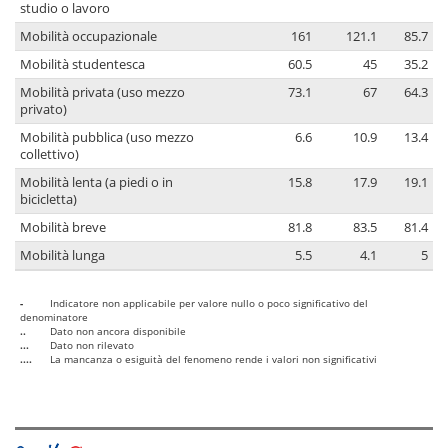
studio o lavoro
Mobilità occupazionale
161
121.1
85.7
Mobilità studentesca
60.5
45
35.2
Mobilità privata (uso mezzo
73.1
67
64.3
privato)
Mobilità pubblica (uso mezzo
6.6
10.9
13.4
collettivo)
Mobilità lenta (a piedi o in
15.8
17.9
19.1
bicicletta)
Mobilità breve
81.8
83.5
81.4
Mobilità lunga
5.5
4.1
5
-
Indicatore non applicabile per valore nullo o poco significativo del
denominatore
..
Dato non ancora disponibile
...
Dato non rilevato
....
La mancanza o esiguità del fenomeno rende i valori non significativi