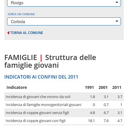
Rovigo
CERCA UN COMUNE
Corbola
TORNA AL COMUNE
FAMIGLIE
|
Struttura delle
famiglie giovani
INDICATORI AI CONFINI DEL 2011
Indicatore
1991
2001
2011
Incidenza di giovani che vivono da soli
1.8
3.1
3.7
Incidenza di famiglie monogenitoriali giovani
0
0.7
1
Incidenza di coppie giovani senza figli
4.8
6.7
3.1
Incidenza di coppie giovani con figli
18.1
7.6
4.7