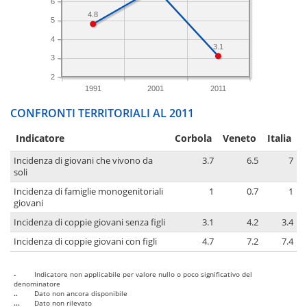
6
4.8
5
4
3.1
3
2
1991
2001
2011
CONFRONTI TERRITORIALI AL 2011
Indicatore
Corbola
Veneto
Italia
Incidenza di giovani che vivono da
3.7
6.5
7
soli
Incidenza di famiglie monogenitoriali
1
0.7
1
giovani
Incidenza di coppie giovani senza figli
3.1
4.2
3.4
Incidenza di coppie giovani con figli
4.7
7.2
7.4
-
Indicatore non applicabile per valore nullo o poco significativo del
denominatore
..
Dato non ancora disponibile
...
Dato non rilevato