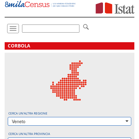
Vai
direttamente
a:
Contenuto
Ricerca
Toggle
navigation
.
CORBOLA
CERCA UN'ALTRA REGIONE
Veneto
CERCA UN'ALTRA PROVINCIA