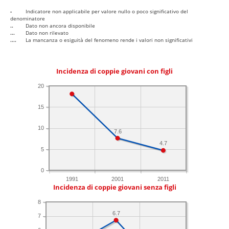
-
Indicatore non applicabile per valore nullo o poco significativo del
denominatore
..
Dato non ancora disponibile
...
Dato non rilevato
....
La mancanza o esiguità del fenomeno rende i valori non significativi
Incidenza di coppie giovani con figli
20
15
10
7.6
4.7
5
0
1991
2001
2011
Incidenza di coppie giovani senza figli
8
6.7
7