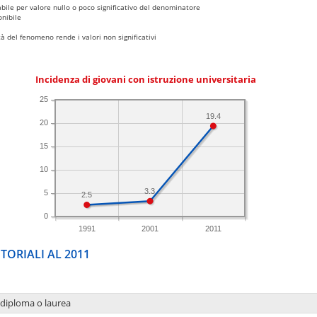
bile per valore nullo o poco significativo del denominatore
nibile
 del fenomeno rende i valori non significativi
Incidenza di giovani con istruzione universitaria
25
19.4
20
15
10
3.3
5
2.5
0
1991
2001
2011
TORIALI AL 2011
 diploma o laurea