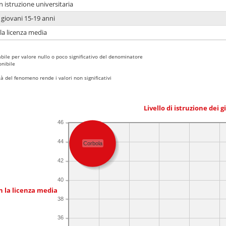
n istruzione universitaria
i giovani 15-19 anni
 la licenza media
bile per valore nullo o poco significativo del denominatore
nibile
 del fenomeno rende i valori non significativi
Livello di istruzione dei 
46
44
Corbola
42
40
n la licenza media
38
36