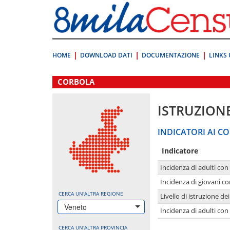
Vai
direttamente
a:
Contenuto
Ricerca
HOME
DOWNLOAD DATI
DOCUMENTAZIONE
LINKS 
.
CORBOLA
ISTRUZION
INDICATORI AI CO
Indicatore
Incidenza di adulti con
Incidenza di giovani co
CERCA UN'ALTRA REGIONE
Livello di istruzione de
Veneto
Incidenza di adulti con
CERCA UN'ALTRA PROVINCIA