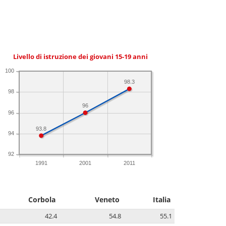
Livello di istruzione dei giovani 15-19 anni
100
98.3
98
96
96
93.8
94
92
1991
2001
2011
Corbola
Veneto
Italia
42.4
54.8
55.1