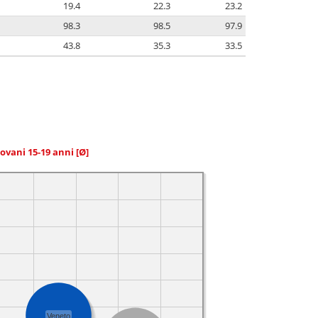
19.4
22.3
23.2
98.3
98.5
97.9
43.8
35.3
33.5
giovani 15-19 anni
[Ø]
Veneto