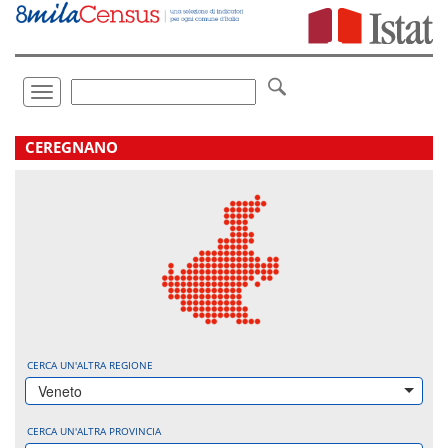
Vai
direttamente
a:
Contenuto
Ricerca
Toggle
navigation
.
CEREGNANO
CERCA UN'ALTRA REGIONE
Veneto
CERCA UN'ALTRA PROVINCIA