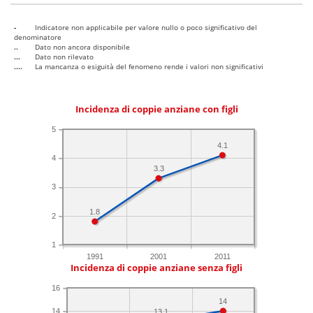
-
Indicatore non applicabile per valore nullo o poco significativo del
denominatore
..
Dato non ancora disponibile
...
Dato non rilevato
....
La mancanza o esiguità del fenomeno rende i valori non significativi
Incidenza di coppie anziane con figli
5
4.1
4
3.3
3
1.8
2
1
1991
2001
2011
Incidenza di coppie anziane senza figli
16
14
14
13.1