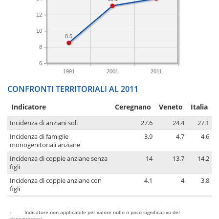
12
10
8.5
8
6
1991
2001
2011
CONFRONTI TERRITORIALI AL 2011
Indicatore
Ceregnano
Veneto
Italia
Incidenza di anziani soli
27.6
24.4
27.1
Incidenza di famiglie
3.9
4.7
4.6
monogenitoriali anziane
Incidenza di coppie anziane senza
14
13.7
14.2
figli
Incidenza di coppie anziane con
4.1
4
3.8
figli
-
Indicatore non applicabile per valore nullo o poco significativo del