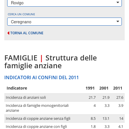
Rovigo
CERCA UN COMUNE
Ceregnano
TORNA AL COMUNE
FAMIGLIE
|
Struttura delle
famiglie anziane
INDICATORI AI CONFINI DEL 2011
Indicatore
1991
2001
2011
Incidenza di anziani soli
21.7
21.9
27.6
Incidenza di famiglie monogenitoriali
4
3.3
3.9
anziane
Incidenza di coppie anziane senza figli
8.5
13.1
14
Incidenza di coppie anziane con figli
1.8
3.3
4.1