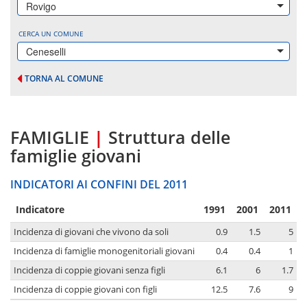
Rovigo
CERCA UN COMUNE
Ceneselli
TORNA AL COMUNE
FAMIGLIE
|
Struttura delle
famiglie giovani
INDICATORI AI CONFINI DEL 2011
Indicatore
1991
2001
2011
Incidenza di giovani che vivono da soli
0.9
1.5
5
Incidenza di famiglie monogenitoriali giovani
0.4
0.4
1
Incidenza di coppie giovani senza figli
6.1
6
1.7
Incidenza di coppie giovani con figli
12.5
7.6
9