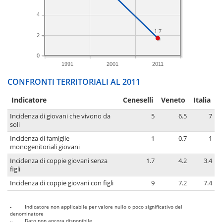
4
1.7
2
0
1991
2001
2011
CONFRONTI TERRITORIALI AL 2011
Indicatore
Ceneselli
Veneto
Italia
Incidenza di giovani che vivono da
5
6.5
7
soli
Incidenza di famiglie
1
0.7
1
monogenitoriali giovani
Incidenza di coppie giovani senza
1.7
4.2
3.4
figli
Incidenza di coppie giovani con figli
9
7.2
7.4
-
Indicatore non applicabile per valore nullo o poco significativo del
denominatore
..
Dato non ancora disponibile