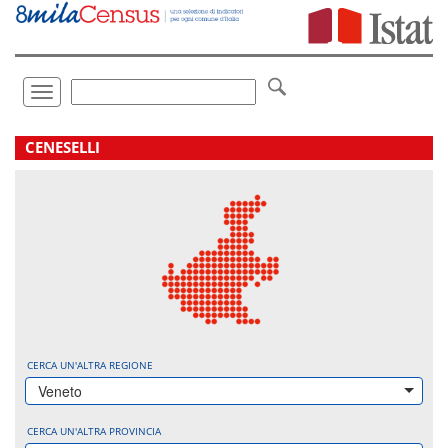
Vai
direttamente
a:
Contenuto
Ricerca
Toggle
navigation
.
CENESELLI
CERCA UN'ALTRA REGIONE
Veneto
CERCA UN'ALTRA PROVINCIA