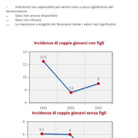
-
Indicatore non applicabile per valore nullo o poco significativo del
denominatore
..
Dato non ancora disponibile
...
Dato non rilevato
....
La mancanza o esiguità del fenomeno rende i valori non significativi
Incidenza di coppie giovani con figli
14
12.5
12
10
9
7.6
8
6
1991
2001
2011
Incidenza di coppie giovani senza figli
8
6.1
6
6