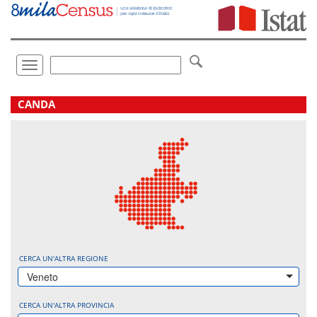
Vai
direttamente
a:
Contenuto
Ricerca
Toggle
navigation
.
CANDA
CERCA UN'ALTRA REGIONE
Veneto
CERCA UN'ALTRA PROVINCIA