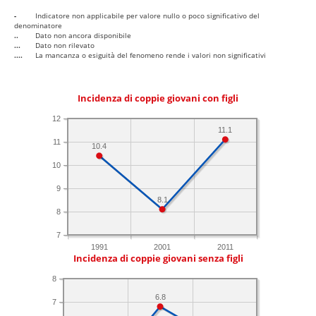
-
Indicatore non applicabile per valore nullo o poco significativo del
denominatore
..
Dato non ancora disponibile
...
Dato non rilevato
....
La mancanza o esiguità del fenomeno rende i valori non significativi
Incidenza di coppie giovani con figli
12
11.1
11
10.4
10
9
8.1
8
7
1991
2001
2011
Incidenza di coppie giovani senza figli
8
6.8
7