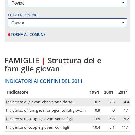
Rovigo
CERCA UN COMUNE
Canda
TORNA AL COMUNE
FAMIGLIE
|
Struttura delle
famiglie giovani
INDICATORI AI CONFINI DEL 2011
Indicatore
1991
2001
2011
Incidenza di giovani che vivono da soli
0.7
2.5
4.4
Incidenza di famiglie monogenitoriali giovani
0.9
0
1.1
Incidenza di coppie giovani senza figli
3.5
6.8
5.2
Incidenza di coppie giovani con figli
10.4
8.1
11.1