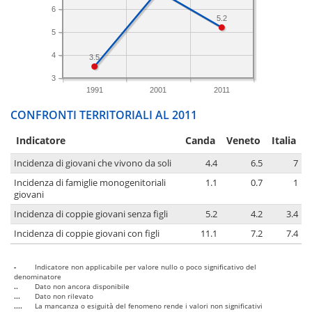
6
5.2
5
4
3.5
3
1991
2001
2011
CONFRONTI TERRITORIALI AL 2011
Indicatore
Canda
Veneto
Italia
Incidenza di giovani che vivono da soli
4.4
6.5
7
Incidenza di famiglie monogenitoriali
1.1
0.7
1
giovani
Incidenza di coppie giovani senza figli
5.2
4.2
3.4
Incidenza di coppie giovani con figli
11.1
7.2
7.4
-
Indicatore non applicabile per valore nullo o poco significativo del
denominatore
..
Dato non ancora disponibile
...
Dato non rilevato
....
La mancanza o esiguità del fenomeno rende i valori non significativi