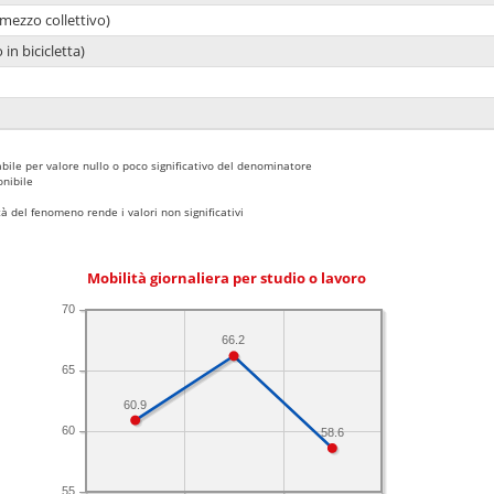
mezzo collettivo)
 in bicicletta)
bile per valore nullo o poco significativo del denominatore
nibile
 del fenomeno rende i valori non significativi
Mobilità giornaliera per studio o lavoro
70
66.2
65
60.9
60
58.6
55