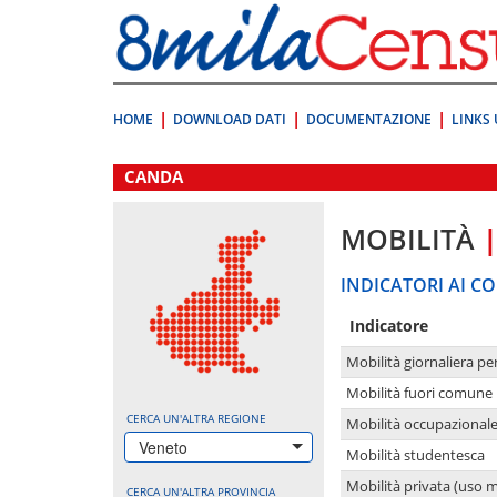
Vai
direttamente
a:
Contenuto
Ricerca
HOME
DOWNLOAD DATI
DOCUMENTAZIONE
LINKS 
.
CANDA
MOBILITÀ
INDICATORI AI CO
Indicatore
Mobilità giornaliera pe
Mobilità fuori comune 
CERCA UN'ALTRA REGIONE
Mobilità occupazional
Veneto
Mobilità studentesca
Mobilità privata (uso 
CERCA UN'ALTRA PROVINCIA