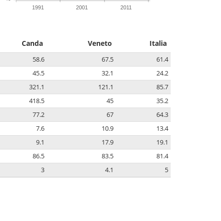
1991
2001
2011
Canda
Veneto
Italia
58.6
67.5
61.4
45.5
32.1
24.2
321.1
121.1
85.7
418.5
45
35.2
77.2
67
64.3
7.6
10.9
13.4
9.1
17.9
19.1
86.5
83.5
81.4
3
4.1
5