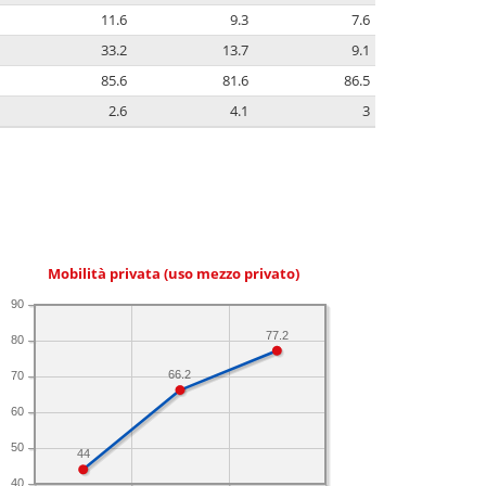
11.6
9.3
7.6
33.2
13.7
9.1
85.6
81.6
86.5
2.6
4.1
3
Mobilità privata (uso mezzo privato)
90
77.2
80
66.2
70
60
50
44
40