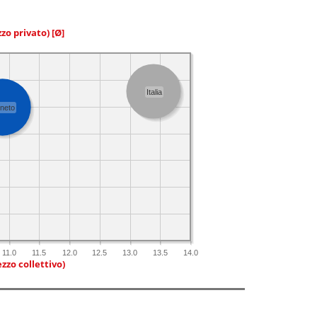
zzo privato)
[Ø]
Italia
neto
11.0
11.5
12.0
12.5
13.0
13.5
14.0
zzo collettivo)