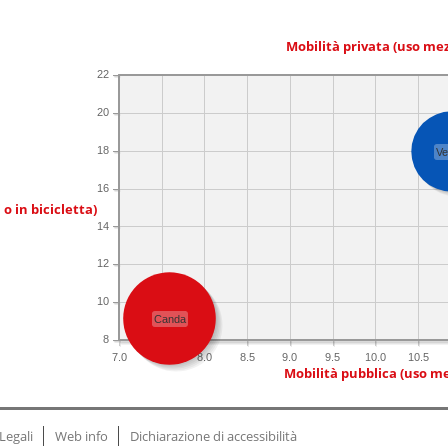
Mobilità privata (uso me
22
20
18
Ve
16
 o in bicicletta)
14
12
10
Canda
8
7.0
7.5
8.0
8.5
9.0
9.5
10.0
10.5
Mobilità pubblica (uso me
Legali
Web info
Dichiarazione di accessibilità