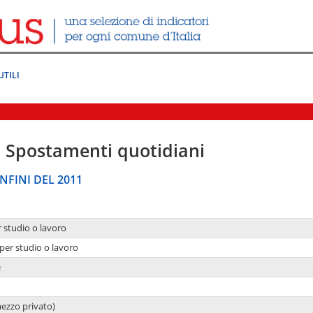
UTILI
|
Spostamenti quotidiani
NFINI DEL 2011
r studio o lavoro
per studio o lavoro
e
mezzo privato)