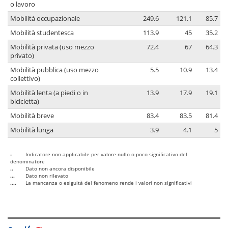
o lavoro
Mobilità occupazionale
249.6
121.1
85.7
Mobilità studentesca
113.9
45
35.2
Mobilità privata (uso mezzo
72.4
67
64.3
privato)
Mobilità pubblica (uso mezzo
5.5
10.9
13.4
collettivo)
Mobilità lenta (a piedi o in
13.9
17.9
19.1
bicicletta)
Mobilità breve
83.4
83.5
81.4
Mobilità lunga
3.9
4.1
5
-
Indicatore non applicabile per valore nullo o poco significativo del
denominatore
..
Dato non ancora disponibile
...
Dato non rilevato
....
La mancanza o esiguità del fenomeno rende i valori non significativi