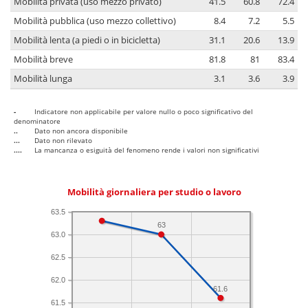
Mobilità privata (uso mezzo privato)
41.5
60.8
72.4
Mobilità pubblica (uso mezzo collettivo)
8.4
7.2
5.5
Mobilità lenta (a piedi o in bicicletta)
31.1
20.6
13.9
Mobilità breve
81.8
81
83.4
Mobilità lunga
3.1
3.6
3.9
-
Indicatore non applicabile per valore nullo o poco significativo del
denominatore
..
Dato non ancora disponibile
...
Dato non rilevato
....
La mancanza o esiguità del fenomeno rende i valori non significativi
Mobilità giornaliera per studio o lavoro
63.5
63
63.0
62.5
62.0
61.6
61.5