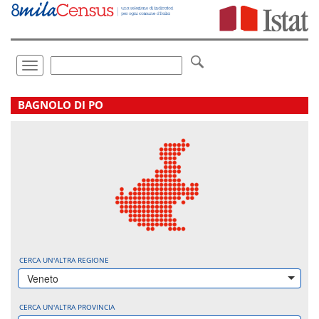
Vai
direttamente
a:
Contenuto
Ricerca
Toggle
navigation
.
BAGNOLO DI PO
CERCA UN'ALTRA REGIONE
Veneto
CERCA UN'ALTRA PROVINCIA