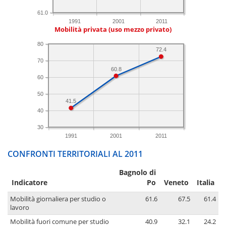
61.0
1991
2001
2011
Mobilità privata (uso mezzo privato)
80
72.4
70
60.8
60
50
41.5
40
30
1991
2001
2011
CONFRONTI TERRITORIALI AL 2011
Bagnolo di
Indicatore
Po
Veneto
Italia
Mobilità giornaliera per studio o
61.6
67.5
61.4
lavoro
Mobilità fuori comune per studio
40.9
32.1
24.2