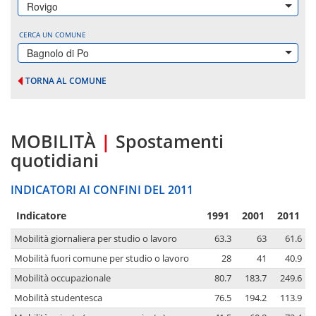
Rovigo
CERCA UN COMUNE
Bagnolo di Po
TORNA AL COMUNE
MOBILITÀ
|
Spostamenti
quotidiani
INDICATORI AI CONFINI DEL 2011
Indicatore
1991
2001
2011
Mobilità giornaliera per studio o lavoro
63.3
63
61.6
Mobilità fuori comune per studio o lavoro
28
41
40.9
Mobilità occupazionale
80.7
183.7
249.6
Mobilità studentesca
76.5
194.2
113.9