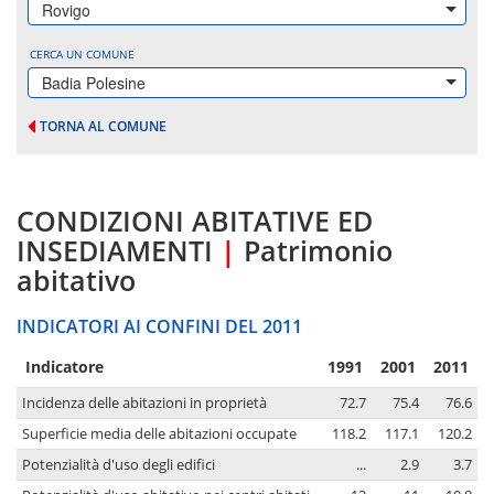
Rovigo
CERCA UN COMUNE
Badia Polesine
TORNA AL COMUNE
CONDIZIONI ABITATIVE ED
INSEDIAMENTI
|
Patrimonio
abitativo
INDICATORI AI CONFINI DEL 2011
Indicatore
1991
2001
2011
Incidenza delle abitazioni in proprietà
72.7
75.4
76.6
Superficie media delle abitazioni occupate
118.2
117.1
120.2
Potenzialità d'uso degli edifici
...
2.9
3.7