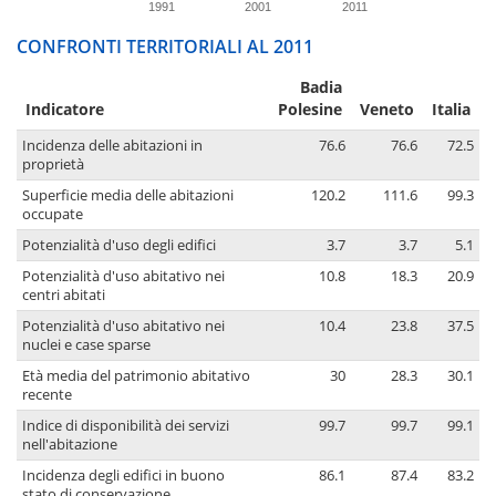
1991
2001
2011
CONFRONTI TERRITORIALI AL 2011
Badia
Indicatore
Polesine
Veneto
Italia
Incidenza delle abitazioni in
76.6
76.6
72.5
proprietà
Superficie media delle abitazioni
120.2
111.6
99.3
occupate
Potenzialità d'uso degli edifici
3.7
3.7
5.1
Potenzialità d'uso abitativo nei
10.8
18.3
20.9
centri abitati
Potenzialità d'uso abitativo nei
10.4
23.8
37.5
nuclei e case sparse
Età media del patrimonio abitativo
30
28.3
30.1
recente
Indice di disponibilità dei servizi
99.7
99.7
99.1
nell'abitazione
Incidenza degli edifici in buono
86.1
87.4
83.2
stato di conservazione