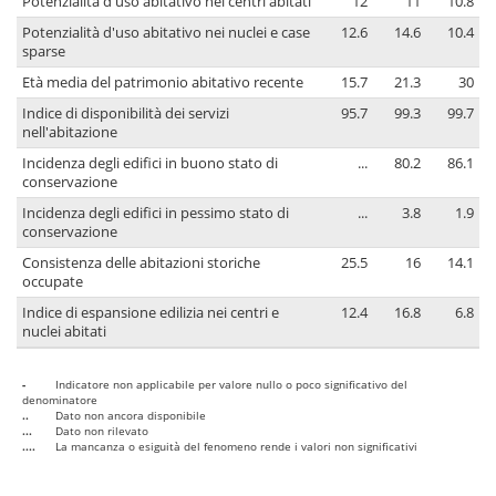
Potenzialità d'uso abitativo nei centri abitati
12
11
10.8
Potenzialità d'uso abitativo nei nuclei e case
12.6
14.6
10.4
sparse
Età media del patrimonio abitativo recente
15.7
21.3
30
Indice di disponibilità dei servizi
95.7
99.3
99.7
nell'abitazione
Incidenza degli edifici in buono stato di
...
80.2
86.1
conservazione
Incidenza degli edifici in pessimo stato di
...
3.8
1.9
conservazione
Consistenza delle abitazioni storiche
25.5
16
14.1
occupate
Indice di espansione edilizia nei centri e
12.4
16.8
6.8
nuclei abitati
-
Indicatore non applicabile per valore nullo o poco significativo del
denominatore
..
Dato non ancora disponibile
...
Dato non rilevato
....
La mancanza o esiguità del fenomeno rende i valori non significativi