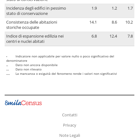
Incidenza degli edifici in pessimo
1.9
1.2
1.7
stato di conservazione
Consistenza delle abitazioni
14.1
8.6
10.2
storiche occupate
Indice di espansione edilizia nei
6.8
12.4
7.8
centri e nuclei abitati
-
Indicatore non applicabile per valore nullo o poco significativo del
denominatore
..
Dato non ancora disponibile
...
Dato non rilevato
....
La mancanza o esiguità del fenomeno rende i valori non significativi
Contatti
Privacy
Note Legali