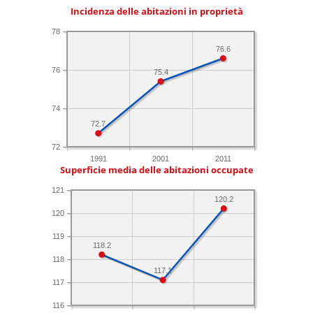
Incidenza delle abitazioni in proprietà
78
76.6
76
75.4
74
72.7
72
1991
2001
2011
Superficie media delle abitazioni occupate
121
120.2
120
119
118.2
118
117.1
117
116