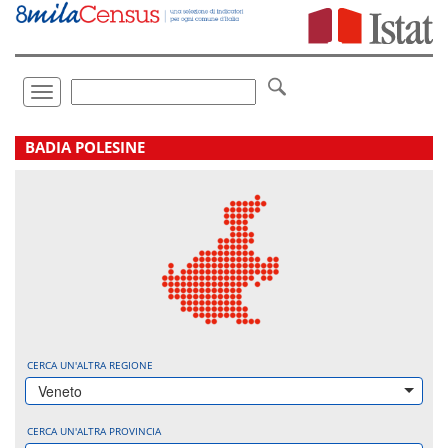
Vai
direttamente
a:
Contenuto
Ricerca
Toggle
navigation
.
BADIA POLESINE
CERCA UN'ALTRA REGIONE
Veneto
CERCA UN'ALTRA PROVINCIA