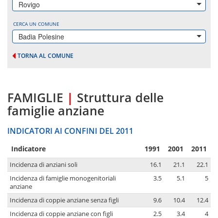
Rovigo
CERCA UN COMUNE
Badia Polesine
TORNA AL COMUNE
FAMIGLIE
|
Struttura delle
famiglie anziane
INDICATORI AI CONFINI DEL 2011
Indicatore
1991
2001
2011
Incidenza di anziani soli
16.1
21.1
22.1
Incidenza di famiglie monogenitoriali
3.5
5.1
5
anziane
Incidenza di coppie anziane senza figli
9.6
10.4
12.4
Incidenza di coppie anziane con figli
2.5
3.4
4