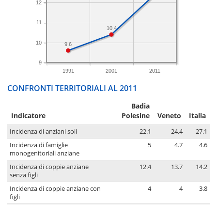
12
11
10.4
10
9.6
9
1991
2001
2011
CONFRONTI TERRITORIALI AL 2011
Badia
Indicatore
Polesine
Veneto
Italia
Incidenza di anziani soli
22.1
24.4
27.1
Incidenza di famiglie
5
4.7
4.6
monogenitoriali anziane
Incidenza di coppie anziane
12.4
13.7
14.2
senza figli
Incidenza di coppie anziane con
4
4
3.8
figli