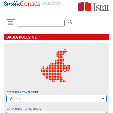
Vai
direttamente
a:
Contenuto
Ricerca
Toggle
navigation
.
BADIA POLESINE
CERCA UN'ALTRA REGIONE
Veneto
CERCA UN'ALTRA PROVINCIA