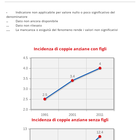
-
Indicatore non applicabile per valore nullo o poco significativo del
denominatore
..
Dato non ancora disponibile
...
Dato non rilevato
....
La mancanza o esiguità del fenomeno rende i valori non significativi
Incidenza di coppie anziane con figli
4.5
4
4.0
3.4
3.5
3.0
2.5
2.5
2.0
1991
2001
2011
Incidenza di coppie anziane senza figli
13
12.4