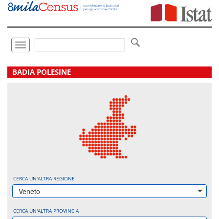
Vai
direttamente
a:
Contenuto
Ricerca
Toggle
navigation
.
BADIA POLESINE
CERCA UN'ALTRA REGIONE
Veneto
CERCA UN'ALTRA PROVINCIA