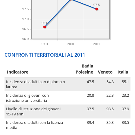
97.5
97.5
97.0
96.6
96.5
96.0
1991
2001
2011
CONFRONTI TERRITORIALI AL 2011
Badia
Indicatore
Polesine
Veneto
Italia
Incidenza di adulti con diploma o
47.5
54.8
55.1
laurea
Incidenza di giovani con
20.8
22.3
23.2
istruzione universitaria
Livello di istruzione dei giovani
97.5
98.5
97.9
15-19 anni
Incidenza di adulti con la licenza
39.4
35.3
33.5
media