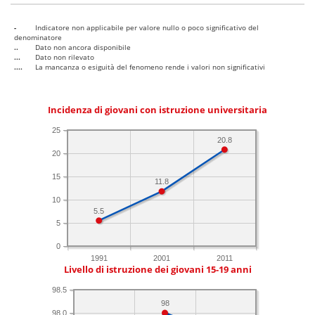
-
Indicatore non applicabile per valore nullo o poco significativo del
denominatore
..
Dato non ancora disponibile
...
Dato non rilevato
....
La mancanza o esiguità del fenomeno rende i valori non significativi
Incidenza di giovani con istruzione universitaria
25
20.8
20
15
11.8
10
5.5
5
0
1991
2001
2011
Livello di istruzione dei giovani 15-19 anni
98.5
98
98.0