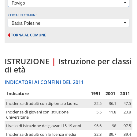
Rovigo
CERCA UN COMUNE
Badia Polesine
TORNA AL COMUNE
ISTRUZIONE
|
Istruzione per classi
di età
INDICATORI AI CONFINI DEL 2011
Indicatore
1991
2001
2011
Incidenza di adulti con diploma o laurea
22.5
36.1
47.5
Incidenza di giovani con istruzione
5.5
11.8
20.8
universitaria
Livello di istruzione dei giovani 15-19 anni
96.6
98
97.5
Incidenza di adulti con la licenza media
32.3
39.7
39.4