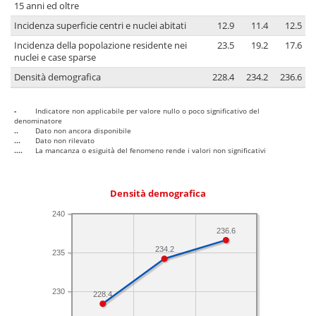
15 anni ed oltre
Incidenza superficie centri e nuclei abitati
12.9
11.4
12.5
Incidenza della popolazione residente nei
23.5
19.2
17.6
nuclei e case sparse
Densità demografica
228.4
234.2
236.6
-
Indicatore non applicabile per valore nullo o poco significativo del
denominatore
..
Dato non ancora disponibile
...
Dato non rilevato
....
La mancanza o esiguità del fenomeno rende i valori non significativi
Densità demografica
240
236.6
234.2
235
230
228.4