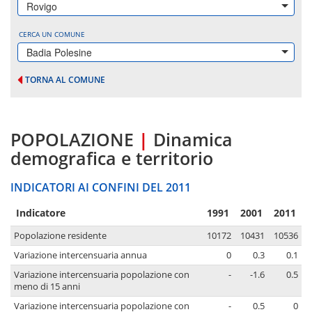
Rovigo
CERCA UN COMUNE
Badia Polesine
TORNA AL COMUNE
POPOLAZIONE
|
Dinamica
demografica e territorio
INDICATORI AI CONFINI DEL 2011
Indicatore
1991
2001
2011
Popolazione residente
10172
10431
10536
Variazione intercensuaria annua
0
0.3
0.1
Variazione intercensuaria popolazione con
-
-1.6
0.5
meno di 15 anni
Variazione intercensuaria popolazione con
-
0.5
0