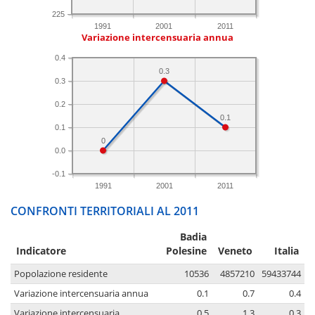
225
1991
2001
2011
Variazione intercensuaria annua
0.4
0.3
0.3
0.2
0.1
0.1
0
0.0
-0.1
1991
2001
2011
CONFRONTI TERRITORIALI AL 2011
Badia
Indicatore
Polesine
Veneto
Italia
Popolazione residente
10536
4857210
59433744
Variazione intercensuaria annua
0.1
0.7
0.4
Variazione intercensuaria
0.5
1.3
0.3