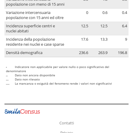
popolazione con meno di 15 anni
Variazione intercensuaria
0
0.6
0.4
popolazione con 15 anni ed oltre
Incidenza superficie centri e
12.5
12.5
6.4
nuclei abitati
Incidenza della popolazione
17.6
13.3
9
residente nei nuclei e case sparse
Densità demografica
236.6
263.9
196.8
-
Indicatore non applicabile per valore nullo o poco significativo del
denominatore
..
Dato non ancora disponibile
...
Dato non rilevato
....
La mancanza o esiguità del fenomeno rende i valori non significativi
Contatti
Privacy