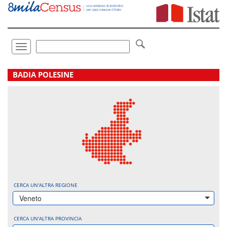
Vai
direttamente
a:
Contenuto
Ricerca
Toggle
navigation
.
BADIA POLESINE
CERCA UN'ALTRA REGIONE
Veneto
CERCA UN'ALTRA PROVINCIA