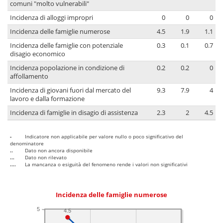
comuni "molto vulnerabili"
Incidenza di alloggi impropri
0
0
0
Incidenza delle famiglie numerose
4.5
1.9
1.1
Incidenza delle famiglie con potenziale
0.3
0.1
0.7
disagio economico
Incidenza popolazione in condizione di
0.2
0.2
0
affollamento
Incidenza di giovani fuori dal mercato del
9.3
7.9
4
lavoro e dalla formazione
Incidenza di famiglie in disagio di assistenza
2.3
2
4.5
-
Indicatore non applicabile per valore nullo o poco significativo del
denominatore
..
Dato non ancora disponibile
...
Dato non rilevato
....
La mancanza o esiguità del fenomeno rende i valori non significativi
Incidenza delle famiglie numerose
5
4.5