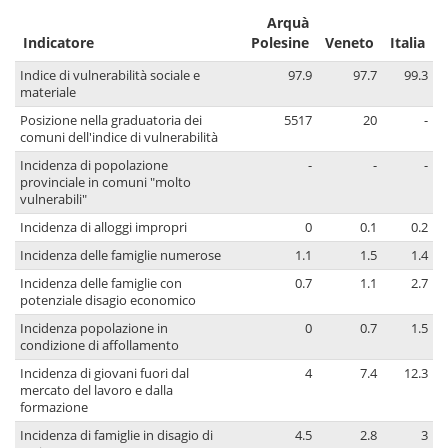
Arquà
Indicatore
Polesine
Veneto
Italia
Indice di vulnerabilità sociale e
97.9
97.7
99.3
materiale
Posizione nella graduatoria dei
5517
20
-
comuni dell'indice di vulnerabilità
Incidenza di popolazione
-
-
-
provinciale in comuni "molto
vulnerabili"
Incidenza di alloggi impropri
0
0.1
0.2
Incidenza delle famiglie numerose
1.1
1.5
1.4
Incidenza delle famiglie con
0.7
1.1
2.7
potenziale disagio economico
Incidenza popolazione in
0
0.7
1.5
condizione di affollamento
Incidenza di giovani fuori dal
4
7.4
12.3
mercato del lavoro e dalla
formazione
Incidenza di famiglie in disagio di
4.5
2.8
3