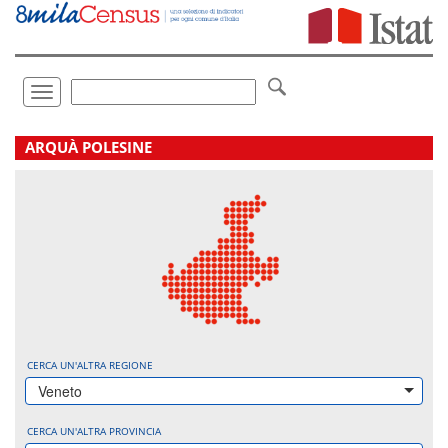
Vai
direttamente
a:
Contenuto
Ricerca
Toggle
navigation
.
ARQUÀ POLESINE
CERCA UN'ALTRA REGIONE
Veneto
CERCA UN'ALTRA PROVINCIA