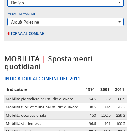
Rovigo
CERCA UN COMUNE
Arquà Polesine
TORNA AL COMUNE
MOBILITÀ
|
Spostamenti
quotidiani
INDICATORI AI CONFINI DEL 2011
Indicatore
1991
2001
2011
Mobilità giornaliera per studio o lavoro
54.5
62
66.9
Mobilità fuori comune per studio o lavoro
30.5
38.4
43.3
Mobilità occupazionale
150
202.5
239.3
Mobilità studentesca
96.6
101
100.5