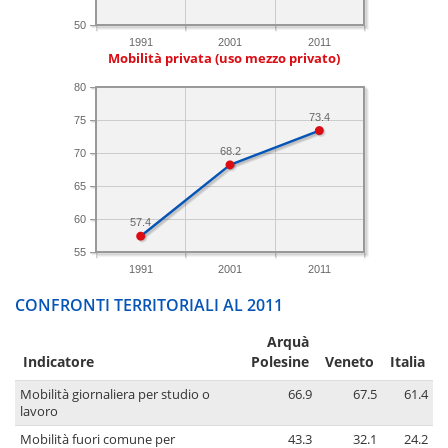
50
1991
2001
2011
Mobilità privata (uso mezzo privato)
80
73.4
75
68.2
70
65
60
57.4
55
1991
2001
2011
CONFRONTI TERRITORIALI AL 2011
Arquà
Indicatore
Polesine
Veneto
Italia
Mobilità giornaliera per studio o
66.9
67.5
61.4
lavoro
Mobilità fuori comune per
43.3
32.1
24.2