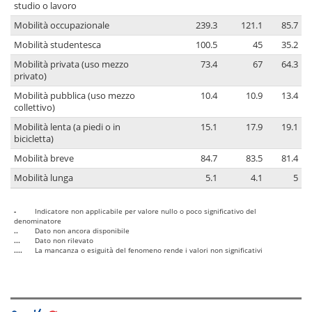
studio o lavoro
Mobilità occupazionale
239.3
121.1
85.7
Mobilità studentesca
100.5
45
35.2
Mobilità privata (uso mezzo
73.4
67
64.3
privato)
Mobilità pubblica (uso mezzo
10.4
10.9
13.4
collettivo)
Mobilità lenta (a piedi o in
15.1
17.9
19.1
bicicletta)
Mobilità breve
84.7
83.5
81.4
Mobilità lunga
5.1
4.1
5
-
Indicatore non applicabile per valore nullo o poco significativo del
denominatore
..
Dato non ancora disponibile
...
Dato non rilevato
....
La mancanza o esiguità del fenomeno rende i valori non significativi