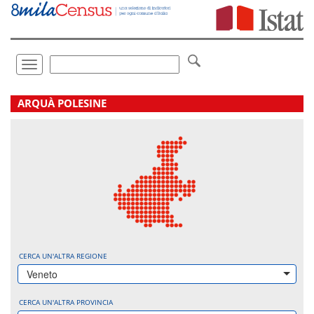
Vai
direttamente
a:
Contenuto
Ricerca
Toggle
navigation
.
ARQUÀ POLESINE
CERCA UN'ALTRA REGIONE
Veneto
CERCA UN'ALTRA PROVINCIA