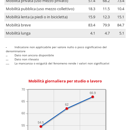
Mobilità privata (uso mezzo privato)
57.4
68.2
73.4
Mobilità pubblica (uso mezzo collettivo)
18.3
11.5
10.4
Mobilità lenta (a piedi o in bicicletta)
15.9
12.3
15.1
Mobilità breve
83.4
79.9
84.7
Mobilità lunga
4.1
4.7
5.1
-
Indicatore non applicabile per valore nullo o poco significativo del
denominatore
..
Dato non ancora disponibile
...
Dato non rilevato
....
La mancanza o esiguità del fenomeno rende i valori non significativi
Mobilità giornaliera per studio o lavoro
70
66.9
65
62
60
54.5
55