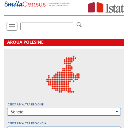
Vai
direttamente
a:
Contenuto
Ricerca
Toggle
navigation
.
ARQUÀ POLESINE
CERCA UN'ALTRA REGIONE
Veneto
CERCA UN'ALTRA PROVINCIA