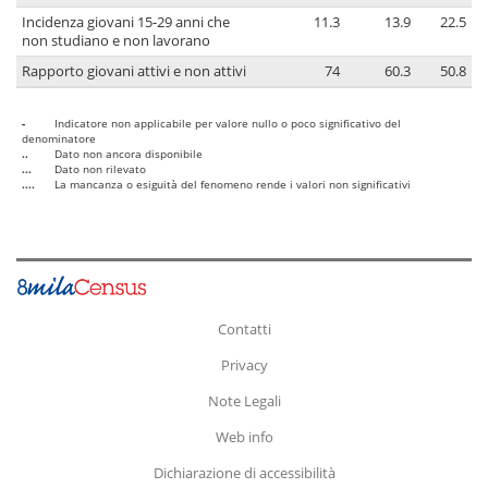
Incidenza giovani 15-29 anni che
11.3
13.9
22.5
non studiano e non lavorano
Rapporto giovani attivi e non attivi
74
60.3
50.8
-
Indicatore non applicabile per valore nullo o poco significativo del
denominatore
..
Dato non ancora disponibile
...
Dato non rilevato
....
La mancanza o esiguità del fenomeno rende i valori non significativi
Contatti
Privacy
Note Legali
Web info
Dichiarazione di accessibilità