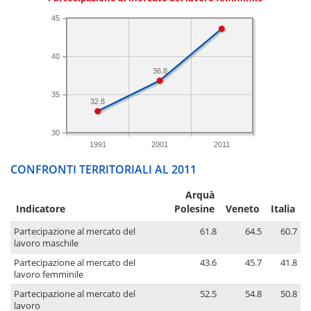
45
40
36.8
35
32.8
30
1991
2001
2011
CONFRONTI TERRITORIALI AL 2011
Arquà
Indicatore
Polesine
Veneto
Italia
Partecipazione al mercato del
61.8
64.5
60.7
lavoro maschile
Partecipazione al mercato del
43.6
45.7
41.8
lavoro femminile
Partecipazione al mercato del
52.5
54.8
50.8
lavoro