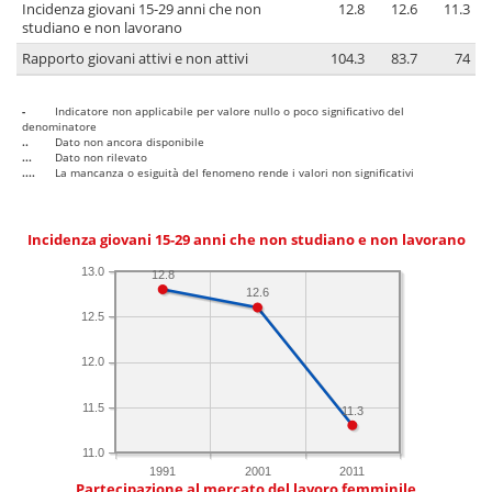
Incidenza giovani 15-29 anni che non
12.8
12.6
11.3
studiano e non lavorano
Rapporto giovani attivi e non attivi
104.3
83.7
74
-
Indicatore non applicabile per valore nullo o poco significativo del
denominatore
..
Dato non ancora disponibile
...
Dato non rilevato
....
La mancanza o esiguità del fenomeno rende i valori non significativi
Incidenza giovani 15-29 anni che non studiano e non lavorano
13.0
12.8
12.6
12.5
12.0
11.5
11.3
11.0
1991
2001
2011
Partecipazione al mercato del lavoro femminile