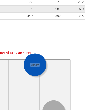
17.8
22.3
23.2
99
98.5
97.9
34.7
35.3
33.5
giovani 15-19 anni
[Ø]
Veneto