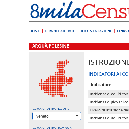
Vai
direttamente
a:
Contenuto
Ricerca
HOME
DOWNLOAD DATI
DOCUMENTAZIONE
LINKS 
.
ARQUÀ POLESINE
ISTRUZION
INDICATORI AI CO
Indicatore
Incidenza di adulti con
Incidenza di giovani co
CERCA UN'ALTRA REGIONE
Livello di istruzione de
Veneto
Incidenza di adulti con
CERCA UN'ALTRA PROVINCIA