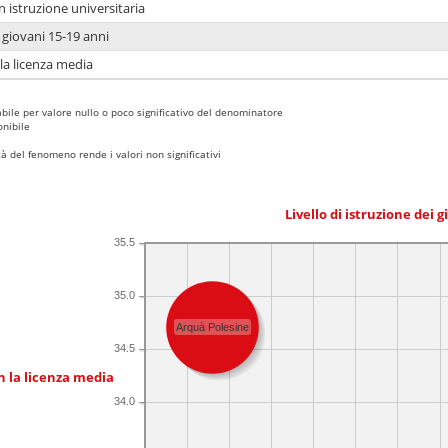
n istruzione universitaria
i giovani 15-19 anni
 la licenza media
bile per valore nullo o poco significativo del denominatore
nibile
 del fenomeno rende i valori non significativi
Livello di istruzione dei 
35.5
35.0
Arquà Polesine
34.5
n la licenza media
34.0