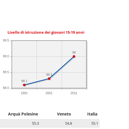
Livello di istruzione dei giovani 15-19 anni
99.5
99
99.0
98.5
98.3
98.1
98.0
1991
2001
2011
Arquà Polesine
Veneto
Italia
55.3
54.8
55.1