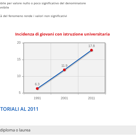
bile per valore nullo o poco significativo del denominatore
nibile
 del fenomeno rende i valori non significativi
Incidenza di giovani con istruzione universitaria
20
17.8
15
11.9
10
6.3
5
1991
2001
2011
TORIALI AL 2011
 diploma o laurea