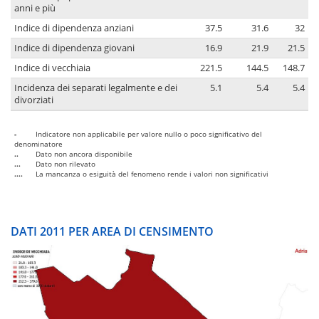
anni e più
Indice di dipendenza anziani
37.5
31.6
32
Indice di dipendenza giovani
16.9
21.9
21.5
Indice di vecchiaia
221.5
144.5
148.7
Incidenza dei separati legalmente e dei
5.1
5.4
5.4
divorziati
-
Indicatore non applicabile per valore nullo o poco significativo del
denominatore
..
Dato non ancora disponibile
...
Dato non rilevato
....
La mancanza o esiguità del fenomeno rende i valori non significativi
DATI 2011 PER AREA DI CENSIMENTO