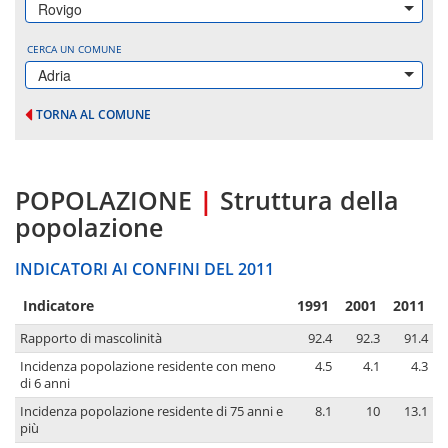
Rovigo
CERCA UN COMUNE
Adria
TORNA AL COMUNE
POPOLAZIONE
|
Struttura della
popolazione
INDICATORI AI CONFINI DEL 2011
Indicatore
1991
2001
2011
Rapporto di mascolinità
92.4
92.3
91.4
Incidenza popolazione residente con meno
4.5
4.1
4.3
di 6 anni
Incidenza popolazione residente di 75 anni e
8.1
10
13.1
più