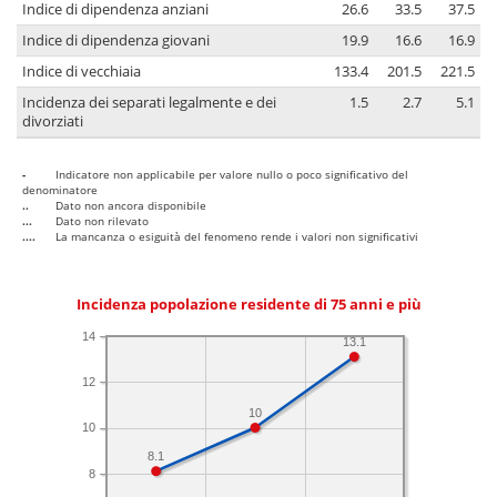
Indice di dipendenza anziani
26.6
33.5
37.5
Indice di dipendenza giovani
19.9
16.6
16.9
Indice di vecchiaia
133.4
201.5
221.5
Incidenza dei separati legalmente e dei
1.5
2.7
5.1
divorziati
-
Indicatore non applicabile per valore nullo o poco significativo del
denominatore
..
Dato non ancora disponibile
...
Dato non rilevato
....
La mancanza o esiguità del fenomeno rende i valori non significativi
Incidenza popolazione residente di 75 anni e più
14
13.1
12
10
10
8.1
8