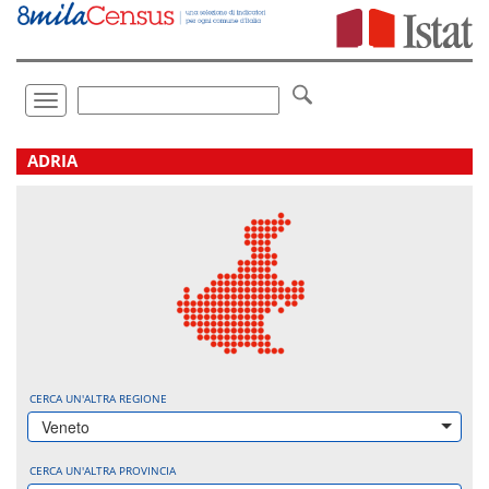
Vai
direttamente
a:
Contenuto
Ricerca
Toggle
navigation
.
ADRIA
CERCA UN'ALTRA REGIONE
Veneto
CERCA UN'ALTRA PROVINCIA