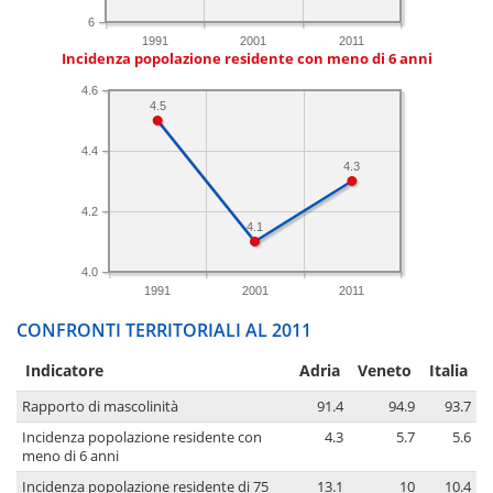
6
1991
2001
2011
Incidenza popolazione residente con meno di 6 anni
4.6
4.5
4.4
4.3
4.2
4.1
4.0
1991
2001
2011
CONFRONTI TERRITORIALI AL 2011
Indicatore
Adria
Veneto
Italia
Rapporto di mascolinità
91.4
94.9
93.7
Incidenza popolazione residente con
4.3
5.7
5.6
meno di 6 anni
Incidenza popolazione residente di 75
13.1
10
10.4