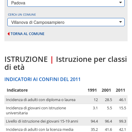
Padova
CERCA UN COMUNE
Villanova di Camposampiero
TORNA AL COMUNE
ISTRUZIONE
|
Istruzione per classi
di età
INDICATORI AI CONFINI DEL 2011
Indicatore
1991
2001
2011
Incidenza di adulti con diploma o laurea
12
28.5
46.1
Incidenza di giovani con istruzione
3.1
5.5
15.5
universitaria
Livello di istruzione dei giovani 15-19 anni
94.4
96.4
99.3
Incidenza di adulti con la licenza media
35.2
41.6
42.1