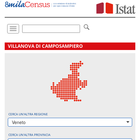
Vai
direttamente
a:
Contenuto
Ricerca
Toggle
navigation
.
VILLANOVA DI CAMPOSAMPIERO
CERCA UN'ALTRA REGIONE
Veneto
CERCA UN'ALTRA PROVINCIA