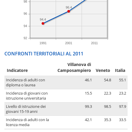
98
96.4
96
94.4
94
92
1991
2001
2011
CONFRONTI TERRITORIALI AL 2011
Villanova di
Indicatore
Camposampiero
Veneto
Italia
Incidenza di adulti con
46.1
54.8
55.1
diploma o laurea
Incidenza di giovani con
15.5
22.3
23.2
istruzione universitaria
Livello di istruzione dei
99.3
98.5
97.9
giovani 15-19 anni
Incidenza di adulti con la
42.1
35.3
33.5
licenza media