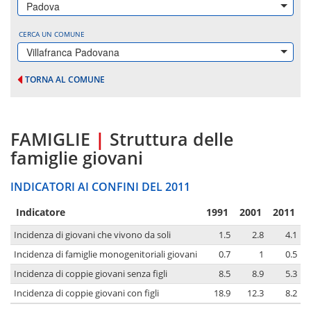
Padova
CERCA UN COMUNE
Villafranca Padovana
TORNA AL COMUNE
FAMIGLIE
|
Struttura delle
famiglie giovani
INDICATORI AI CONFINI DEL 2011
Indicatore
1991
2001
2011
Incidenza di giovani che vivono da soli
1.5
2.8
4.1
Incidenza di famiglie monogenitoriali giovani
0.7
1
0.5
Incidenza di coppie giovani senza figli
8.5
8.9
5.3
Incidenza di coppie giovani con figli
18.9
12.3
8.2