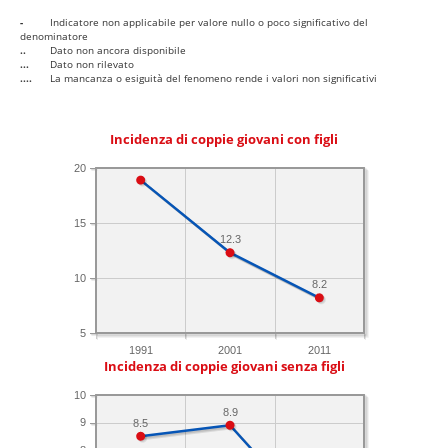
-
Indicatore non applicabile per valore nullo o poco significativo del
denominatore
..
Dato non ancora disponibile
...
Dato non rilevato
....
La mancanza o esiguità del fenomeno rende i valori non significativi
Incidenza di coppie giovani con figli
20
15
12.3
10
8.2
5
1991
2001
2011
Incidenza di coppie giovani senza figli
10
8.9
9
8.5