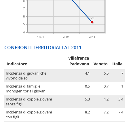
8
7
6
5.3
5
4
1991
2001
2011
CONFRONTI TERRITORIALI AL 2011
Villafranca
Indicatore
Padovana
Veneto
Italia
Incidenza di giovani che
4.1
6.5
7
vivono da soli
Incidenza di famiglie
0.5
0.7
1
monogenitoriali giovani
Incidenza di coppie giovani
5.3
4.2
3.4
senza figli
Incidenza di coppie giovani
8.2
7.2
7.4
con figli