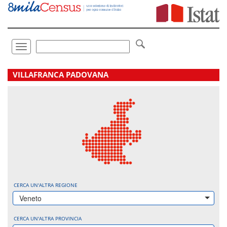
Vai
direttamente
a:
Contenuto
Ricerca
Toggle
navigation
.
VILLAFRANCA PADOVANA
CERCA UN'ALTRA REGIONE
Veneto
CERCA UN'ALTRA PROVINCIA