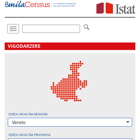
Vai
direttamente
a:
Contenuto
Ricerca
Toggle
navigation
.
VIGODARZERE
CERCA UN'ALTRA REGIONE
Veneto
CERCA UN'ALTRA PROVINCIA