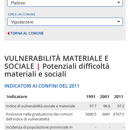
Padova
CERCA UN COMUNE
Vigodarzere
TORNA AL COMUNE
VULNERABILITÀ MATERIALE E
SOCIALE
|
Potenziali difficoltà
materiali e sociali
INDICATORI AI CONFINI DEL 2011
Indicatore
1991
2001
2011
Indice di vulnerabilità sociale e materiale
97.7
96.6
97.2
Posizione nella graduatoria dei comuni
5690.5
6681
6767.5
dell'indice di vulnerabilità
Incidenza di popolazione provinciale in
-
-
-