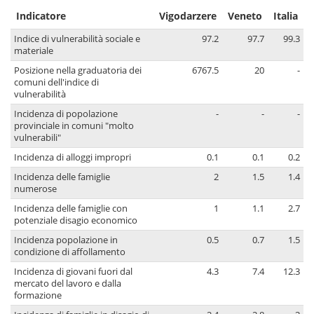
Indicatore
Vigodarzere
Veneto
Italia
Indice di vulnerabilità sociale e
97.2
97.7
99.3
materiale
Posizione nella graduatoria dei
6767.5
20
-
comuni dell'indice di
vulnerabilità
Incidenza di popolazione
-
-
-
provinciale in comuni "molto
vulnerabili"
Incidenza di alloggi impropri
0.1
0.1
0.2
Incidenza delle famiglie
2
1.5
1.4
numerose
Incidenza delle famiglie con
1
1.1
2.7
potenziale disagio economico
Incidenza popolazione in
0.5
0.7
1.5
condizione di affollamento
Incidenza di giovani fuori dal
4.3
7.4
12.3
mercato del lavoro e dalla
formazione