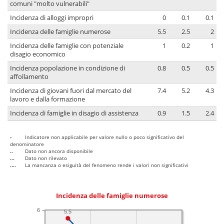
comuni "molto vulnerabili"
Incidenza di alloggi impropri
0
0.1
0.1
Incidenza delle famiglie numerose
5.5
2.5
2
Incidenza delle famiglie con potenziale
1
0.2
1
disagio economico
Incidenza popolazione in condizione di
0.8
0.5
0.5
affollamento
Incidenza di giovani fuori dal mercato del
7.4
5.2
4.3
lavoro e dalla formazione
Incidenza di famiglie in disagio di assistenza
0.9
1.5
2.4
-
Indicatore non applicabile per valore nullo o poco significativo del
denominatore
..
Dato non ancora disponibile
...
Dato non rilevato
....
La mancanza o esiguità del fenomeno rende i valori non significativi
Incidenza delle famiglie numerose
6
5.5