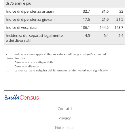
di 75 anni e più
Indice di dipendenza anziani
32.7
31.6
32
Indice di dipendenza giovani
17.6
21.9
21.5
Indice di vecchiaia
186.1
144.5
148.7
Incidenza dei separati legalmente
4.5
5.4
5.4
e dei divorziati
-
Indicatore non applicabile per valore nullo o poco significativo del
denominatore
..
Dato non ancora disponibile
...
Dato non rilevato
....
La mancanza o esiguità del fenomeno rende i valori non significativi
Contatti
Privacy
Note Legali