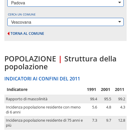
Padova
CERCA UN COMUNE
Vescovana
TORNA AL COMUNE
POPOLAZIONE
|
Struttura della
popolazione
INDICATORI AI CONFINI DEL 2011
Indicatore
1991
2001
2011
Rapporto di mascolinità
99.4
95.5
99.2
Incidenza popolazione residente con meno
5.6
4.8
4.3
di 6 anni
Incidenza popolazione residente di 75 anni e
7.3
9.7
12.8
più