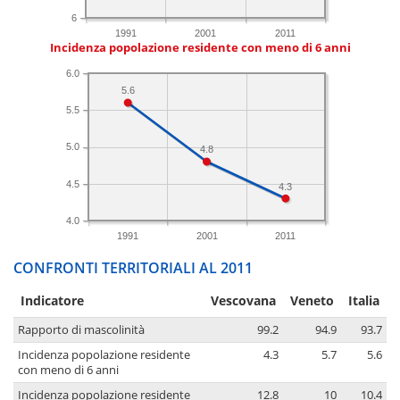
6
1991
2001
2011
Incidenza popolazione residente con meno di 6 anni
6.0
5.6
5.5
5.0
4.8
4.5
4.3
4.0
1991
2001
2011
CONFRONTI TERRITORIALI AL 2011
Indicatore
Vescovana
Veneto
Italia
Rapporto di mascolinità
99.2
94.9
93.7
Incidenza popolazione residente
4.3
5.7
5.6
con meno di 6 anni
Incidenza popolazione residente
12.8
10
10.4