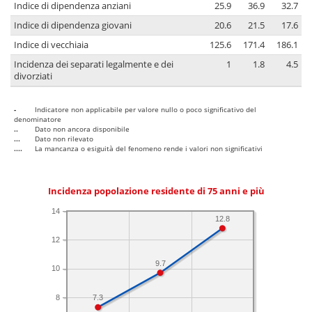
Indice di dipendenza anziani
25.9
36.9
32.7
Indice di dipendenza giovani
20.6
21.5
17.6
Indice di vecchiaia
125.6
171.4
186.1
Incidenza dei separati legalmente e dei
1
1.8
4.5
divorziati
-
Indicatore non applicabile per valore nullo o poco significativo del
denominatore
..
Dato non ancora disponibile
...
Dato non rilevato
....
La mancanza o esiguità del fenomeno rende i valori non significativi
Incidenza popolazione residente di 75 anni e più
14
12.8
12
9.7
10
8
7.3