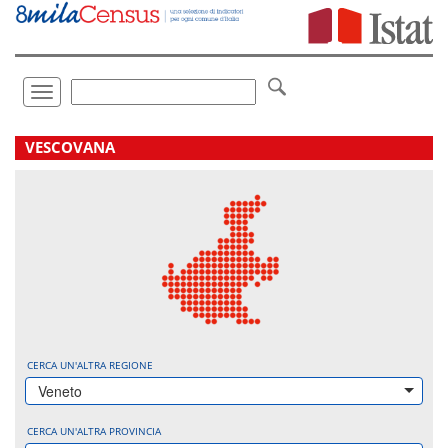
Vai
direttamente
a:
Contenuto
Ricerca
Toggle
navigation
.
VESCOVANA
CERCA UN'ALTRA REGIONE
Veneto
CERCA UN'ALTRA PROVINCIA