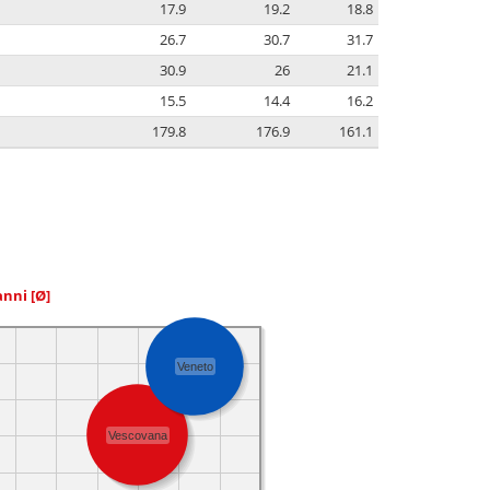
17.9
19.2
18.8
26.7
30.7
31.7
30.9
26
21.1
15.5
14.4
16.2
179.8
176.9
161.1
 anni
[Ø]
Veneto
Vescovana