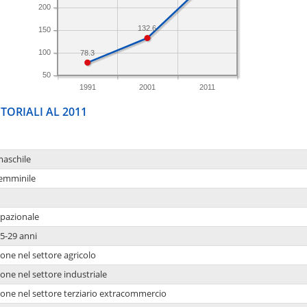
200
132.6
150
100
78.3
50
1991
2001
2011
TORIALI AL 2011
maschile
femminile
upazionale
5-29 anni
one nel settore agricolo
one nel settore industriale
ione nel settore terziario extracommercio