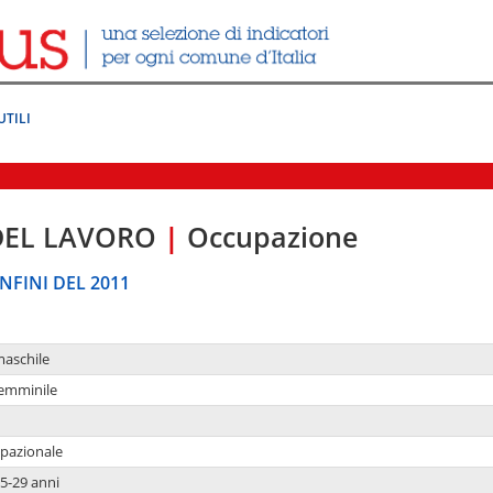
UTILI
DEL LAVORO
|
Occupazione
NFINI DEL 2011
maschile
femminile
upazionale
5-29 anni