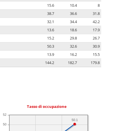
15.6
10.4
8
38.7
36.6
31.8
32.1
34.4
42.2
13.6
18.6
17.9
15.2
29.8
26.7
50.3
32.6
30.9
13.9
16.2
15.5
144.2
182.7
179.8
Tasso di occupazione
52
50.1
50