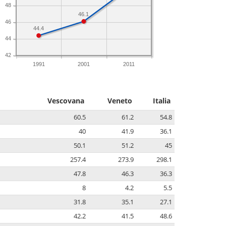
48
46.1
46
44.4
44
42
1991
2001
2011
Vescovana
Veneto
Italia
60.5
61.2
54.8
40
41.9
36.1
50.1
51.2
45
257.4
273.9
298.1
47.8
46.3
36.3
8
4.2
5.5
31.8
35.1
27.1
42.2
41.5
48.6