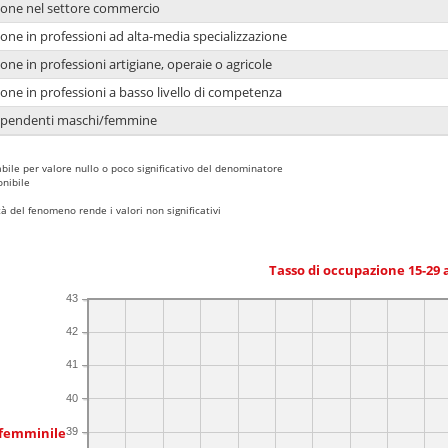
ione nel settore commercio
one in professioni ad alta-media specializzazione
one in professioni artigiane, operaie o agricole
one in professioni a basso livello di competenza
dipendenti maschi/femmine
bile per valore nullo o poco significativo del denominatore
nibile
 del fenomeno rende i valori non significativi
Tasso di occupazione 15-29
43
42
41
40
 femminile
39