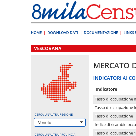
Vai
direttamente
a:
Contenuto
Ricerca
HOME
DOWNLOAD DATI
DOCUMENTAZIONE
LINKS 
.
VESCOVANA
MERCATO 
INDICATORI AI CO
Indicatore
Tasso di occupazione 
Tasso di occupazione 
CERCA UN'ALTRA REGIONE
Tasso di occupazione
Veneto
Indice di ricambio occ
Tasso di occupazione 1
CERCA UN'ALTRA PROVINCIA