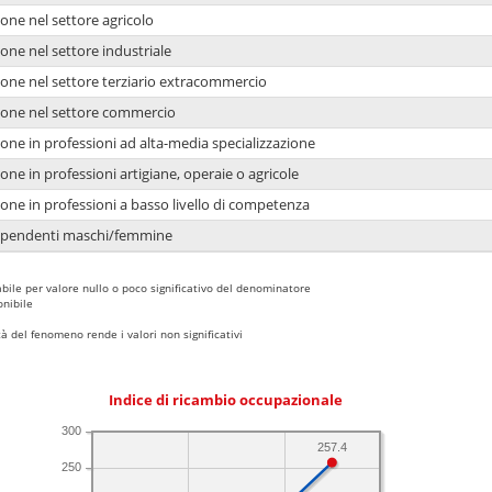
one nel settore agricolo
one nel settore industriale
ione nel settore terziario extracommercio
ione nel settore commercio
one in professioni ad alta-media specializzazione
one in professioni artigiane, operaie o agricole
one in professioni a basso livello di competenza
dipendenti maschi/femmine
bile per valore nullo o poco significativo del denominatore
nibile
 del fenomeno rende i valori non significativi
Indice di ricambio occupazionale
300
257.4
250