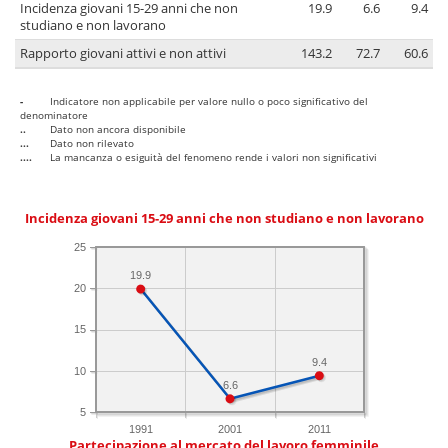
Incidenza giovani 15-29 anni che non
19.9
6.6
9.4
studiano e non lavorano
Rapporto giovani attivi e non attivi
143.2
72.7
60.6
-
Indicatore non applicabile per valore nullo o poco significativo del
denominatore
..
Dato non ancora disponibile
...
Dato non rilevato
....
La mancanza o esiguità del fenomeno rende i valori non significativi
Incidenza giovani 15-29 anni che non studiano e non lavorano
25
19.9
20
15
9.4
10
6.6
5
1991
2001
2011
Partecipazione al mercato del lavoro femminile