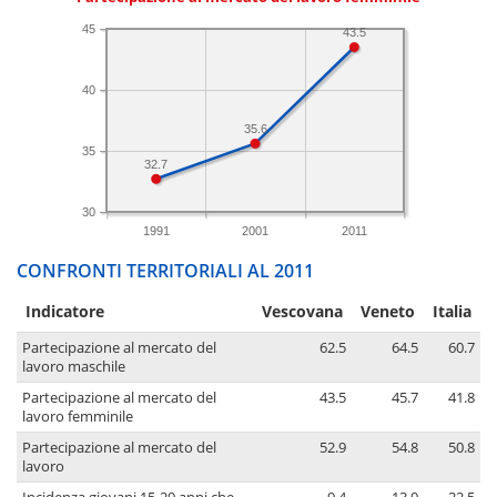
45
43.5
40
35.6
35
32.7
30
1991
2001
2011
CONFRONTI TERRITORIALI AL 2011
Indicatore
Vescovana
Veneto
Italia
Partecipazione al mercato del
62.5
64.5
60.7
lavoro maschile
Partecipazione al mercato del
43.5
45.7
41.8
lavoro femminile
Partecipazione al mercato del
52.9
54.8
50.8
lavoro