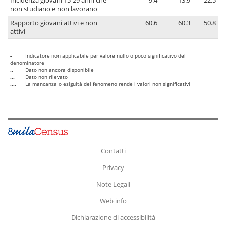
Incidenza giovani 15-29 anni che
9.4
13.9
22.5
non studiano e non lavorano
Rapporto giovani attivi e non
60.6
60.3
50.8
attivi
-
Indicatore non applicabile per valore nullo o poco significativo del
denominatore
..
Dato non ancora disponibile
...
Dato non rilevato
....
La mancanza o esiguità del fenomeno rende i valori non significativi
Contatti
Privacy
Note Legali
Web info
Dichiarazione di accessibilità