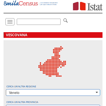
Vai
direttamente
a:
Contenuto
Ricerca
Toggle
navigation
.
VESCOVANA
CERCA UN'ALTRA REGIONE
Veneto
CERCA UN'ALTRA PROVINCIA