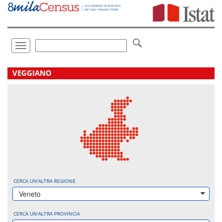
Vai
direttamente
a:
Contenuto
Ricerca
Toggle
navigation
.
VEGGIANO
CERCA UN'ALTRA REGIONE
Veneto
CERCA UN'ALTRA PROVINCIA