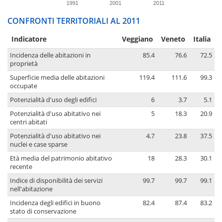
1991
2001
2011
CONFRONTI TERRITORIALI AL 2011
Indicatore
Veggiano
Veneto
Italia
Incidenza delle abitazioni in
85.4
76.6
72.5
proprietà
Superficie media delle abitazioni
119.4
111.6
99.3
occupate
Potenzialità d'uso degli edifici
6
3.7
5.1
Potenzialità d'uso abitativo nei
5
18.3
20.9
centri abitati
Potenzialità d'uso abitativo nei
4.7
23.8
37.5
nuclei e case sparse
Età media del patrimonio abitativo
18
28.3
30.1
recente
Indice di disponibilità dei servizi
99.7
99.7
99.1
nell'abitazione
Incidenza degli edifici in buono
82.4
87.4
83.2
stato di conservazione