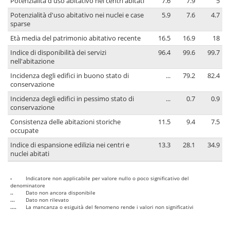
Potenzialità d'uso abitativo nei centri abitati
7.6
7.9
5
Potenzialità d'uso abitativo nei nuclei e case
5.9
7.6
4.7
sparse
Età media del patrimonio abitativo recente
16.5
16.9
18
Indice di disponibilità dei servizi
96.4
99.6
99.7
nell'abitazione
Incidenza degli edifici in buono stato di
...
79.2
82.4
conservazione
Incidenza degli edifici in pessimo stato di
...
0.7
0.9
conservazione
Consistenza delle abitazioni storiche
11.5
9.4
7.5
occupate
Indice di espansione edilizia nei centri e
13.3
28.1
34.9
nuclei abitati
-
Indicatore non applicabile per valore nullo o poco significativo del
denominatore
..
Dato non ancora disponibile
...
Dato non rilevato
....
La mancanza o esiguità del fenomeno rende i valori non significativi