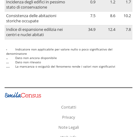
Incidenza degli edifici in pessimo
0.9
1.2
1.7
stato di conservazione
Consistenza delle abitazioni
7.5
8.6
10.2
storiche occupate
Indice di espansione edilizia nei
34.9
12.4
7.8
centri e nuclei abitati
-
Indicatore non applicabile per valore nullo o poco significativo del
denominatore
..
Dato non ancora disponibile
...
Dato non rilevato
....
La mancanza o esiguità del fenomeno rende i valori non significativi
Contatti
Privacy
Note Legali