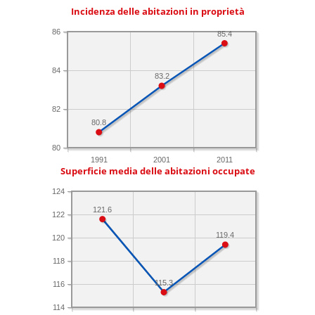
Incidenza delle abitazioni in proprietà
86
85.4
84
83.2
82
80.8
80
1991
2001
2011
Superficie media delle abitazioni occupate
124
121.6
122
119.4
120
118
115.3
116
114