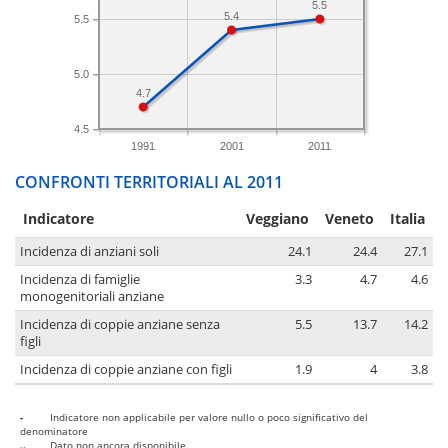
5.5
5.4
5.5
5.0
4.7
4.5
1991
2001
2011
CONFRONTI TERRITORIALI AL 2011
Indicatore
Veggiano
Veneto
Italia
Incidenza di anziani soli
24.1
24.4
27.1
Incidenza di famiglie
3.3
4.7
4.6
monogenitoriali anziane
Incidenza di coppie anziane senza
5.5
13.7
14.2
figli
Incidenza di coppie anziane con figli
1.9
4
3.8
-
Indicatore non applicabile per valore nullo o poco significativo del
denominatore
..
Dato non ancora disponibile