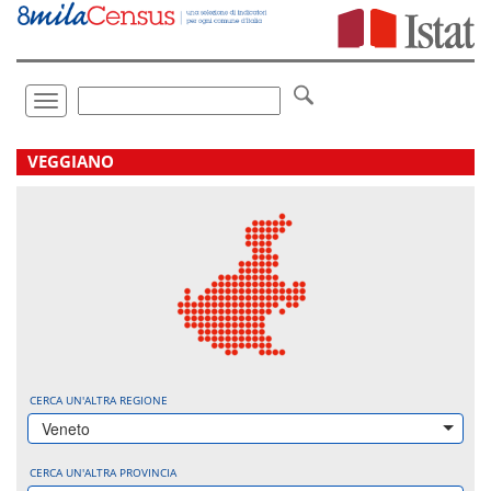
Vai
direttamente
a:
Contenuto
Ricerca
Toggle
navigation
.
VEGGIANO
CERCA UN'ALTRA REGIONE
Veneto
CERCA UN'ALTRA PROVINCIA