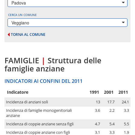
Padova
CERCA UN COMUNE
Veggiano
TORNA AL COMUNE
FAMIGLIE
|
Struttura delle
famiglie anziane
INDICATORI AI CONFINI DEL 2011
Indicatore
1991
2001
2011
Incidenza di anziani soli
13
17.7
24.1
Incidenza di famiglie monogenitoriali
3.6
2.2
3.3
anziane
Incidenza di coppie anziane senza figli
4.7
5.4
5.5
Incidenza di coppie anziane con figli
3.1
3.3
1.9