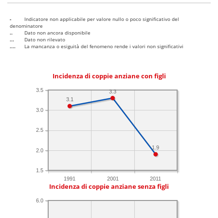
-
Indicatore non applicabile per valore nullo o poco significativo del
denominatore
..
Dato non ancora disponibile
...
Dato non rilevato
....
La mancanza o esiguità del fenomeno rende i valori non significativi
Incidenza di coppie anziane con figli
3.5
3.3
3.1
3.0
2.5
1.9
2.0
1.5
1991
2001
2011
Incidenza di coppie anziane senza figli
6.0