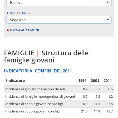
Padova
CERCA UN COMUNE
Veggiano
TORNA AL COMUNE
FAMIGLIE
|
Struttura delle
famiglie giovani
INDICATORI AI CONFINI DEL 2011
Indicatore
1991
2001
2011
Incidenza di giovani che vivono da soli
0.9
3.7
6.5
Incidenza di famiglie monogenitoriali giovani
0.5
1.2
1.2
Incidenza di coppie giovani senza figli
6.9
11.1
7.5
Incidenza di coppie giovani con figli
21.6
14.9
11.7