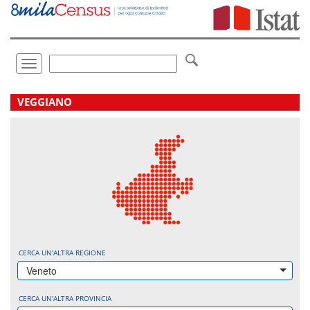
Vai
direttamente
a:
Contenuto
Ricerca
Toggle
navigation
.
VEGGIANO
CERCA UN'ALTRA REGIONE
Veneto
CERCA UN'ALTRA PROVINCIA