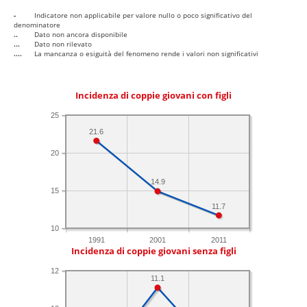
-
Indicatore non applicabile per valore nullo o poco significativo del
denominatore
..
Dato non ancora disponibile
...
Dato non rilevato
....
La mancanza o esiguità del fenomeno rende i valori non significativi
Incidenza di coppie giovani con figli
25
21.6
20
14.9
15
11.7
10
1991
2001
2011
Incidenza di coppie giovani senza figli
12
11.1