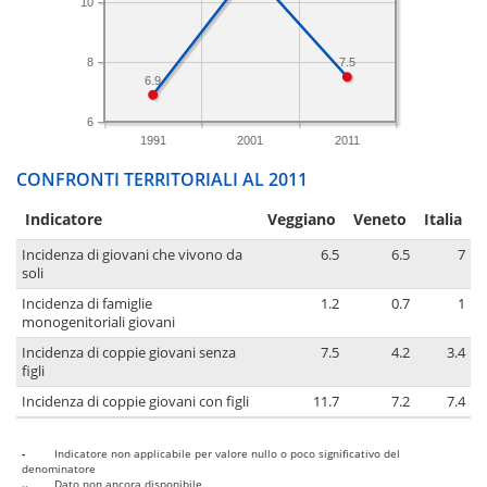
10
8
7.5
6.9
6
1991
2001
2011
CONFRONTI TERRITORIALI AL 2011
Indicatore
Veggiano
Veneto
Italia
Incidenza di giovani che vivono da
6.5
6.5
7
soli
Incidenza di famiglie
1.2
0.7
1
monogenitoriali giovani
Incidenza di coppie giovani senza
7.5
4.2
3.4
figli
Incidenza di coppie giovani con figli
11.7
7.2
7.4
-
Indicatore non applicabile per valore nullo o poco significativo del
denominatore
..
Dato non ancora disponibile