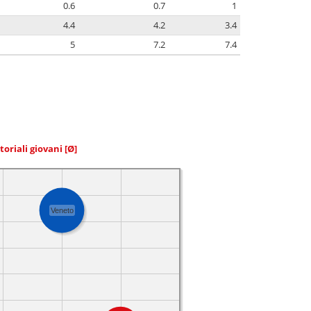
0.6
0.7
1
4.4
4.2
3.4
5
7.2
7.4
toriali giovani
[Ø]
Veneto