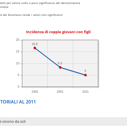
bile per valore nullo o poco significativo del denominatore
nibile
 del fenomeno rende i valori non significativi
Incidenza di coppie giovani con figli
20
16.6
15
10
8.3
5
5
0
1991
2001
2011
TORIALI AL 2011
e vivono da soli