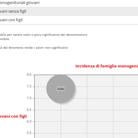
onogenitoriali giovani
ani senza figli
ani con figli
bile per valore nullo o poco significativo del denominatore
nibile
 del fenomeno rende i valori non significativi
Incidenza di famiglie monogeni
8.0
7.5
Italia
7.0
6.5
ovani con figli
6.0
5.5