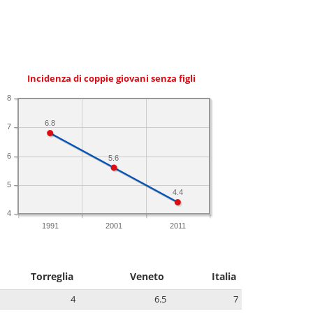
Incidenza di coppie giovani senza figli
8
6.8
7
6
5.6
5
4.4
4
1991
2001
2011
Torreglia
Veneto
Italia
4
6.5
7