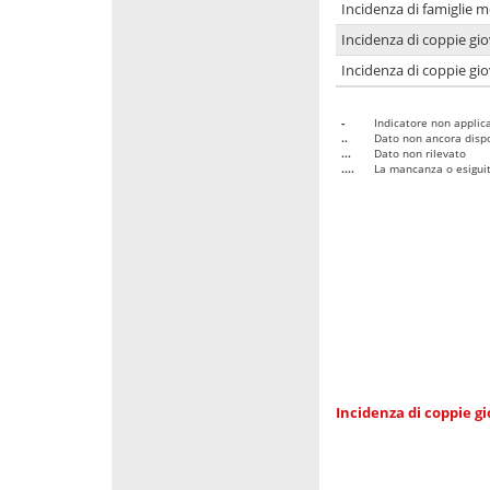
Incidenza di famiglie m
Incidenza di coppie giov
Incidenza di coppie giov
-
Indicatore non applica
..
Dato non ancora dispo
...
Dato non rilevato
....
La mancanza o esiguità
Incidenza di coppie gi