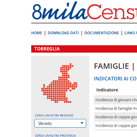
Vai
direttamente
a:
Contenuto
Ricerca
HOME
DOWNLOAD DATI
DOCUMENTAZIONE
LINKS 
.
TORREGLIA
FAMIGLIE
|
INDICATORI AI CO
Indicatore
Incidenza di giovani ch
Incidenza di famiglie m
CERCA UN'ALTRA REGIONE
Incidenza di coppie giov
Veneto
Incidenza di coppie giov
CERCA UN'ALTRA PROVINCIA