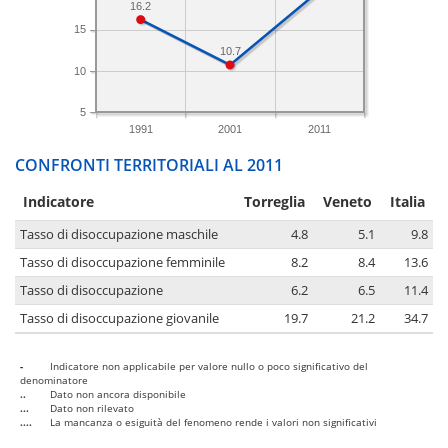
16.2
15
10.7
10
5
1991
2001
2011
CONFRONTI TERRITORIALI AL 2011
Indicatore
Torreglia
Veneto
Italia
Tasso di disoccupazione maschile
4.8
5.1
9.8
Tasso di disoccupazione femminile
8.2
8.4
13.6
Tasso di disoccupazione
6.2
6.5
11.4
Tasso di disoccupazione giovanile
19.7
21.2
34.7
-
Indicatore non applicabile per valore nullo o poco significativo del
denominatore
..
Dato non ancora disponibile
...
Dato non rilevato
....
La mancanza o esiguità del fenomeno rende i valori non significativi