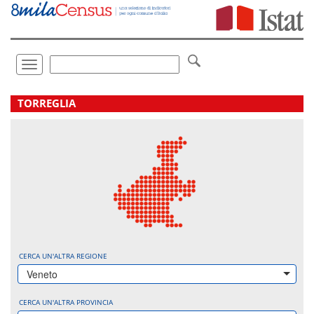
Vai
direttamente
a:
Contenuto
Ricerca
Toggle
navigation
.
TORREGLIA
CERCA UN'ALTRA REGIONE
Veneto
CERCA UN'ALTRA PROVINCIA