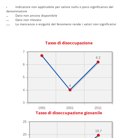
-
Indicatore non applicabile per valore nullo o poco significativo del
denominatore
..
Dato non ancora disponibile
...
Dato non rilevato
....
La mancanza o esiguità del fenomeno rende i valori non significativi
Tasso di disoccupazione
7
6.2
6
5
4
4
3
1991
2001
2011
Tasso di disoccupazione giovanile
25
19.7
20