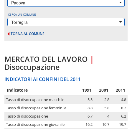
Padova
CERCA UN COMUNE
Torreglia
TORNA AL COMUNE
MERCATO DEL LAVORO
|
Disoccupazione
INDICATORI AI CONFINI DEL 2011
Indicatore
1991
2001
2011
Tasso di disoccupazione maschile
5.5
2.8
4.8
Tasso di disoccupazione femminile
8.8
5.8
8.2
Tasso di disoccupazione
6.7
4
6.2
Tasso di disoccupazione giovanile
16.2
10.7
19.7