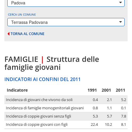
Padova
CERCA UN COMUNE
Terrassa Padovana
TORNA AL COMUNE
FAMIGLIE
|
Struttura delle
famiglie giovani
INDICATORI AI CONFINI DEL 2011
Indicatore
1991
2001
2011
Incidenza di giovani che vivono da soli
0.4
2.1
5.2
Incidenza di famiglie monogenitoriali giovani
0.8
1.1
0.1
Incidenza di coppie giovani senza figli
5.3
5.7
7.8
Incidenza di coppie giovani con figli
22.4
10.2
8.1