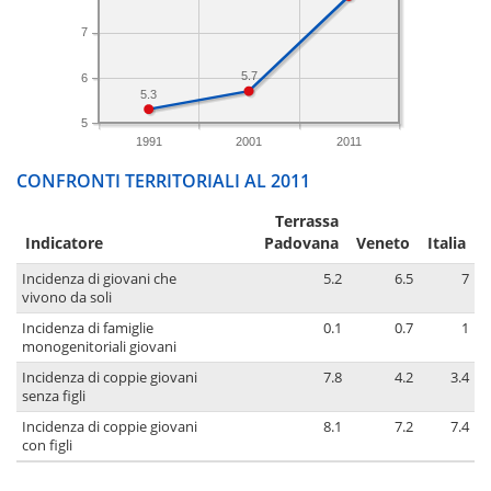
7
5.7
6
5.3
5
1991
2001
2011
CONFRONTI TERRITORIALI AL 2011
Terrassa
Indicatore
Padovana
Veneto
Italia
Incidenza di giovani che
5.2
6.5
7
vivono da soli
Incidenza di famiglie
0.1
0.7
1
monogenitoriali giovani
Incidenza di coppie giovani
7.8
4.2
3.4
senza figli
Incidenza di coppie giovani
8.1
7.2
7.4
con figli