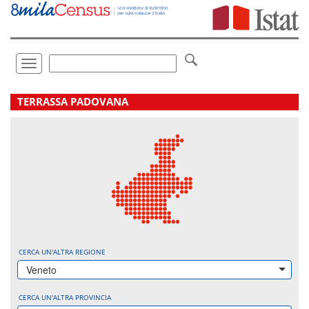
Vai
direttamente
a:
Contenuto
Ricerca
Toggle
navigation
.
TERRASSA PADOVANA
CERCA UN'ALTRA REGIONE
Veneto
CERCA UN'ALTRA PROVINCIA