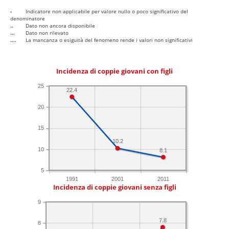
-
Indicatore non applicabile per valore nullo o poco significativo del
denominatore
..
Dato non ancora disponibile
...
Dato non rilevato
....
La mancanza o esiguità del fenomeno rende i valori non significativi
Incidenza di coppie giovani con figli
25
22.4
20
15
10.2
10
8.1
5
1991
2001
2011
Incidenza di coppie giovani senza figli
9
7.8
8