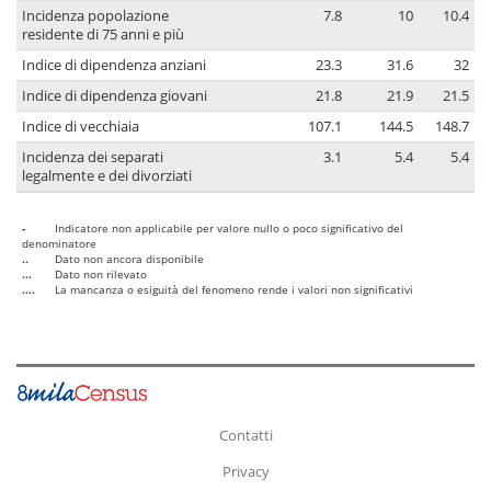
Incidenza popolazione
7.8
10
10.4
residente di 75 anni e più
Indice di dipendenza anziani
23.3
31.6
32
Indice di dipendenza giovani
21.8
21.9
21.5
Indice di vecchiaia
107.1
144.5
148.7
Incidenza dei separati
3.1
5.4
5.4
legalmente e dei divorziati
-
Indicatore non applicabile per valore nullo o poco significativo del
denominatore
..
Dato non ancora disponibile
...
Dato non rilevato
....
La mancanza o esiguità del fenomeno rende i valori non significativi
Contatti
Privacy