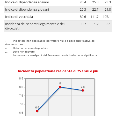
Indice di dipendenza anziani
20.4
25.3
23.3
Indice di dipendenza giovani
25.3
22.7
21.8
Indice di vecchiaia
80.6
111.7
107.1
Incidenza dei separati legalmente e dei
0.7
1.2
3.1
divorziati
-
Indicatore non applicabile per valore nullo o poco significativo del
denominatore
..
Dato non ancora disponibile
...
Dato non rilevato
....
La mancanza o esiguità del fenomeno rende i valori non significativi
Incidenza popolazione residente di 75 anni e più
8.5
8
7.8
8.0
7.5
7.0
6.6
6.5