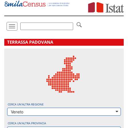
Vai
direttamente
a:
Contenuto
Ricerca
Toggle
navigation
.
TERRASSA PADOVANA
CERCA UN'ALTRA REGIONE
Veneto
CERCA UN'ALTRA PROVINCIA