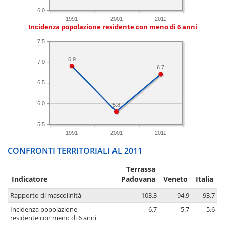
6.0
1991
2001
2011
Incidenza popolazione residente con meno di 6 anni
7.5
6.9
7.0
6.7
6.5
6.0
5.8
5.5
1991
2001
2011
CONFRONTI TERRITORIALI AL 2011
Terrassa
Indicatore
Padovana
Veneto
Italia
Rapporto di mascolinità
103.3
94.9
93.7
Incidenza popolazione
6.7
5.7
5.6
residente con meno di 6 anni