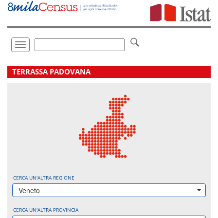
Vai
direttamente
a:
Contenuto
Ricerca
Toggle
navigation
.
TERRASSA PADOVANA
CERCA UN'ALTRA REGIONE
Veneto
CERCA UN'ALTRA PROVINCIA