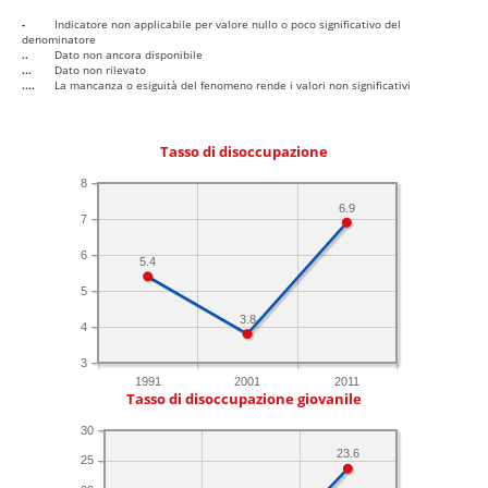
-
Indicatore non applicabile per valore nullo o poco significativo del
denominatore
..
Dato non ancora disponibile
...
Dato non rilevato
....
La mancanza o esiguità del fenomeno rende i valori non significativi
Tasso di disoccupazione
8
6.9
7
6
5.4
5
3.8
4
3
1991
2001
2011
Tasso di disoccupazione giovanile
30
23.6
25