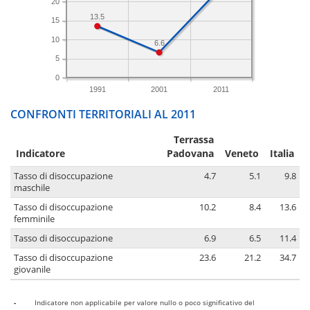
20
13.5
15
10
6.6
5
0
1991
2001
2011
CONFRONTI TERRITORIALI AL 2011
Terrassa
Indicatore
Padovana
Veneto
Italia
Tasso di disoccupazione
4.7
5.1
9.8
maschile
Tasso di disoccupazione
10.2
8.4
13.6
femminile
Tasso di disoccupazione
6.9
6.5
11.4
Tasso di disoccupazione
23.6
21.2
34.7
giovanile
-
Indicatore non applicabile per valore nullo o poco significativo del