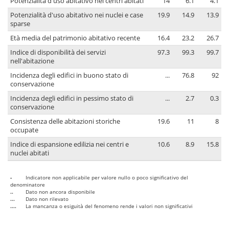
Potenzialità d'uso abitativo nei centri abitati
14
6.1
4.1
Potenzialità d'uso abitativo nei nuclei e case
19.9
14.9
13.9
sparse
Età media del patrimonio abitativo recente
16.4
23.2
26.7
Indice di disponibilità dei servizi
97.3
99.3
99.7
nell'abitazione
Incidenza degli edifici in buono stato di
...
76.8
92
conservazione
Incidenza degli edifici in pessimo stato di
...
2.7
0.3
conservazione
Consistenza delle abitazioni storiche
19.6
11
8
occupate
Indice di espansione edilizia nei centri e
10.6
8.9
15.8
nuclei abitati
-
Indicatore non applicabile per valore nullo o poco significativo del
denominatore
..
Dato non ancora disponibile
...
Dato non rilevato
....
La mancanza o esiguità del fenomeno rende i valori non significativi