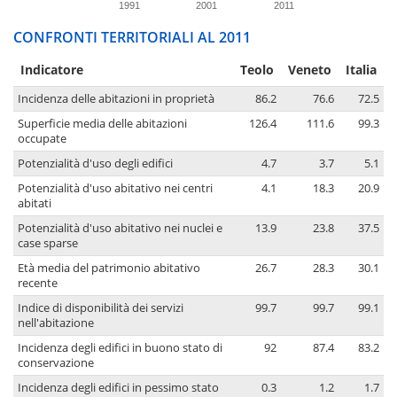
1991
2001
2011
CONFRONTI TERRITORIALI AL 2011
Indicatore
Teolo
Veneto
Italia
Incidenza delle abitazioni in proprietà
86.2
76.6
72.5
Superficie media delle abitazioni
126.4
111.6
99.3
occupate
Potenzialità d'uso degli edifici
4.7
3.7
5.1
Potenzialità d'uso abitativo nei centri
4.1
18.3
20.9
abitati
Potenzialità d'uso abitativo nei nuclei e
13.9
23.8
37.5
case sparse
Età media del patrimonio abitativo
26.7
28.3
30.1
recente
Indice di disponibilità dei servizi
99.7
99.7
99.1
nell'abitazione
Incidenza degli edifici in buono stato di
92
87.4
83.2
conservazione
Incidenza degli edifici in pessimo stato
0.3
1.2
1.7