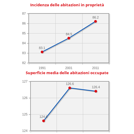
Incidenza delle abitazioni in proprietà
87
86.2
86
85
84.5
84
83.1
83
82
1991
2001
2011
Superficie media delle abitazioni occupate
127
126.6
126.4
126
125
124.6
124