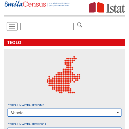
Vai
direttamente
a:
Contenuto
Ricerca
Toggle
navigation
.
TEOLO
CERCA UN'ALTRA REGIONE
Veneto
CERCA UN'ALTRA PROVINCIA