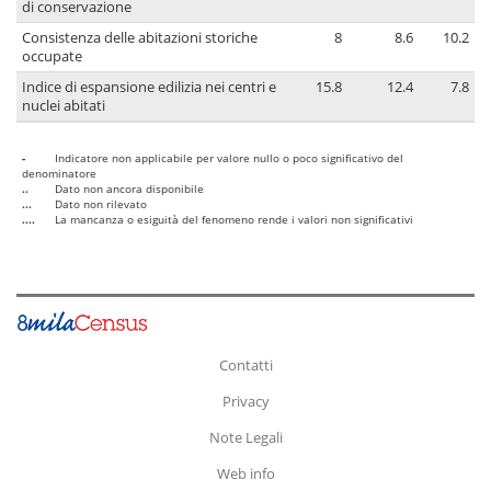
di conservazione
Consistenza delle abitazioni storiche
8
8.6
10.2
occupate
Indice di espansione edilizia nei centri e
15.8
12.4
7.8
nuclei abitati
-
Indicatore non applicabile per valore nullo o poco significativo del
denominatore
..
Dato non ancora disponibile
...
Dato non rilevato
....
La mancanza o esiguità del fenomeno rende i valori non significativi
Contatti
Privacy
Note Legali
Web info