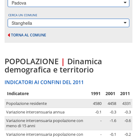
Padova
CERCA UN COMUNE
Stanghella
TORNA AL COMUNE
POPOLAZIONE
|
Dinamica
demografica e territorio
INDICATORI AI CONFINI DEL 2011
Indicatore
1991
2001
2011
Popolazione residente
4580
4458
4331
Variazione intercensuaria annua
-0.1
-0.3
-0.3
Variazione intercensuaria popolazione con
-
-1.6
-0.6
meno di 15 anni
Variazione intercensuaria popolazione con
-
-0.1
-0.2