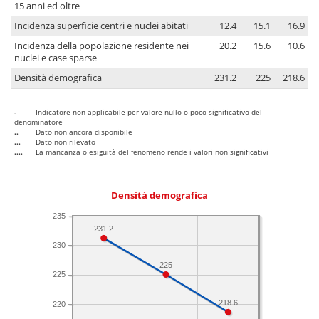
15 anni ed oltre
Incidenza superficie centri e nuclei abitati
12.4
15.1
16.9
Incidenza della popolazione residente nei
20.2
15.6
10.6
nuclei e case sparse
Densità demografica
231.2
225
218.6
-
Indicatore non applicabile per valore nullo o poco significativo del
denominatore
..
Dato non ancora disponibile
...
Dato non rilevato
....
La mancanza o esiguità del fenomeno rende i valori non significativi
Densità demografica
235
231.2
230
225
225
218.6
220