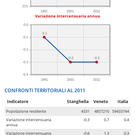
215
1991
2001
2011
Variazione intercensuaria annua
0.0
-0.1
-0.1
-0.2
-0.3
-0.3
-0.3
-0.4
1991
2001
2011
CONFRONTI TERRITORIALI AL 2011
Indicatore
Stanghella
Veneto
Italia
Popolazione residente
4331
4857210
59433744
Variazione intercensuaria
-0.3
0.7
0.4
annua
Variazione intercensuaria
-0.6
1.3
0.3