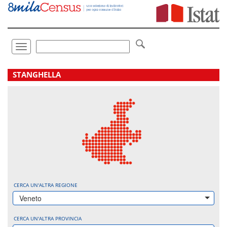
Vai
direttamente
a:
Contenuto
Ricerca
Toggle
navigation
.
STANGHELLA
CERCA UN'ALTRA REGIONE
Veneto
CERCA UN'ALTRA PROVINCIA