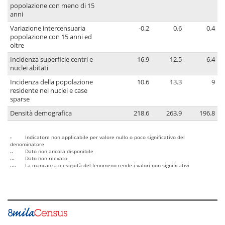
popolazione con meno di 15
anni
Variazione intercensuaria
-0.2
0.6
0.4
popolazione con 15 anni ed
oltre
Incidenza superficie centri e
16.9
12.5
6.4
nuclei abitati
Incidenza della popolazione
10.6
13.3
9
residente nei nuclei e case
sparse
Densità demografica
218.6
263.9
196.8
-
Indicatore non applicabile per valore nullo o poco significativo del
denominatore
..
Dato non ancora disponibile
...
Dato non rilevato
....
La mancanza o esiguità del fenomeno rende i valori non significativi