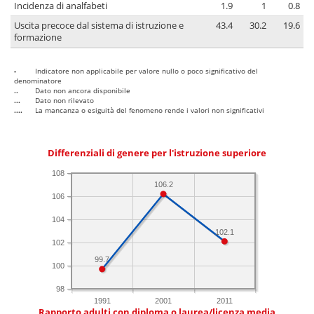
Incidenza di analfabeti
1.9
1
0.8
Uscita precoce dal sistema di istruzione e
43.4
30.2
19.6
formazione
-
Indicatore non applicabile per valore nullo o poco significativo del
denominatore
..
Dato non ancora disponibile
...
Dato non rilevato
....
La mancanza o esiguità del fenomeno rende i valori non significativi
Differenziali di genere per l'istruzione superiore
108
106.2
106
104
102.1
102
99.7
100
98
1991
2001
2011
Rapporto adulti con diploma o laurea/licenza media