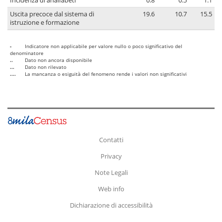
Incidenza di analfabeti
0.8
0.5
1.1
Uscita precoce dal sistema di
19.6
10.7
15.5
istruzione e formazione
-
Indicatore non applicabile per valore nullo o poco significativo del
denominatore
..
Dato non ancora disponibile
...
Dato non rilevato
....
La mancanza o esiguità del fenomeno rende i valori non significativi
Contatti
Privacy
Note Legali
Web info
Dichiarazione di accessibilità