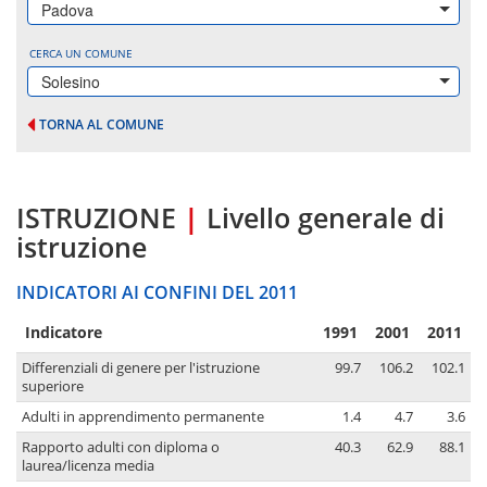
Padova
CERCA UN COMUNE
Solesino
TORNA AL COMUNE
ISTRUZIONE
|
Livello generale di
istruzione
INDICATORI AI CONFINI DEL 2011
Indicatore
1991
2001
2011
Differenziali di genere per l'istruzione
99.7
106.2
102.1
superiore
Adulti in apprendimento permanente
1.4
4.7
3.6
Rapporto adulti con diploma o
40.3
62.9
88.1
laurea/licenza media