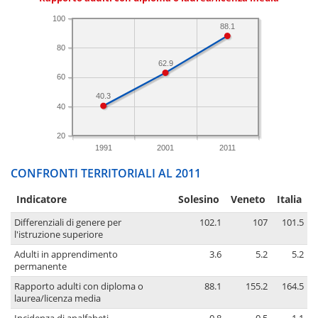
100
88.1
80
62.9
60
40.3
40
20
1991
2001
2011
CONFRONTI TERRITORIALI AL 2011
Indicatore
Solesino
Veneto
Italia
Differenziali di genere per
102.1
107
101.5
l'istruzione superiore
Adulti in apprendimento
3.6
5.2
5.2
permanente
Rapporto adulti con diploma o
88.1
155.2
164.5
laurea/licenza media