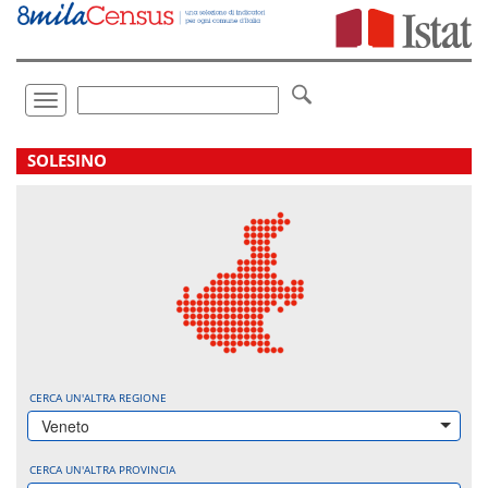
Vai
direttamente
a:
Contenuto
Ricerca
Toggle
navigation
.
SOLESINO
CERCA UN'ALTRA REGIONE
Veneto
CERCA UN'ALTRA PROVINCIA