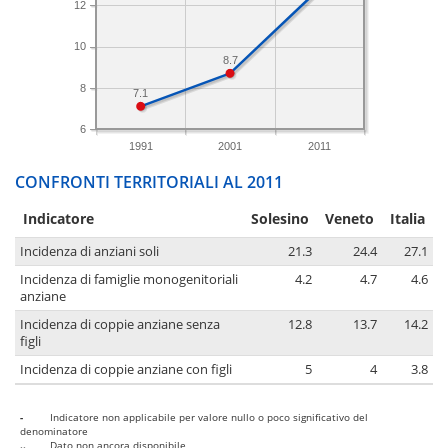
12
10
8.7
8
7.1
6
1991
2001
2011
CONFRONTI TERRITORIALI AL 2011
Indicatore
Solesino
Veneto
Italia
Incidenza di anziani soli
21.3
24.4
27.1
Incidenza di famiglie monogenitoriali
4.2
4.7
4.6
anziane
Incidenza di coppie anziane senza
12.8
13.7
14.2
figli
Incidenza di coppie anziane con figli
5
4
3.8
-
Indicatore non applicabile per valore nullo o poco significativo del
denominatore
..
Dato non ancora disponibile