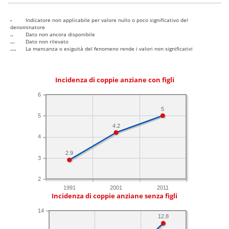
-
Indicatore non applicabile per valore nullo o poco significativo del
denominatore
..
Dato non ancora disponibile
...
Dato non rilevato
....
La mancanza o esiguità del fenomeno rende i valori non significativi
Incidenza di coppie anziane con figli
6
5
5
4.2
4
2.9
3
2
1991
2001
2011
Incidenza di coppie anziane senza figli
14
12.8