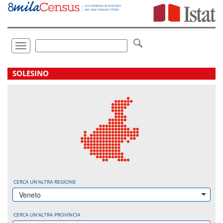
Vai
direttamente
a:
Contenuto
Ricerca
Toggle
navigation
.
SOLESINO
CERCA UN'ALTRA REGIONE
Veneto
CERCA UN'ALTRA PROVINCIA