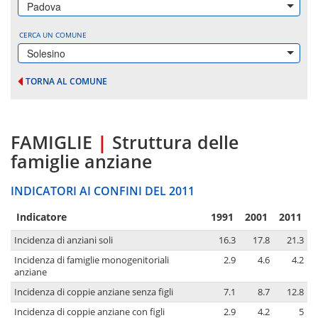
Padova
CERCA UN COMUNE
Solesino
TORNA AL COMUNE
FAMIGLIE
|
Struttura delle
famiglie anziane
INDICATORI AI CONFINI DEL 2011
Indicatore
1991
2001
2011
Incidenza di anziani soli
16.3
17.8
21.3
Incidenza di famiglie monogenitoriali
2.9
4.6
4.2
anziane
Incidenza di coppie anziane senza figli
7.1
8.7
12.8
Incidenza di coppie anziane con figli
2.9
4.2
5