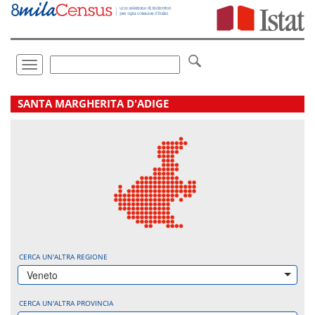
Vai
direttamente
a:
Contenuto
Ricerca
Toggle
navigation
.
SANTA MARGHERITA D'ADIGE
CERCA UN'ALTRA REGIONE
Veneto
CERCA UN'ALTRA PROVINCIA