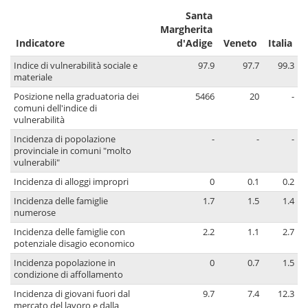
Santa
Margherita
Indicatore
d'Adige
Veneto
Italia
Indice di vulnerabilità sociale e
97.9
97.7
99.3
materiale
Posizione nella graduatoria dei
5466
20
-
comuni dell'indice di
vulnerabilità
Incidenza di popolazione
-
-
-
provinciale in comuni "molto
vulnerabili"
Incidenza di alloggi impropri
0
0.1
0.2
Incidenza delle famiglie
1.7
1.5
1.4
numerose
Incidenza delle famiglie con
2.2
1.1
2.7
potenziale disagio economico
Incidenza popolazione in
0
0.7
1.5
condizione di affollamento
Incidenza di giovani fuori dal
9.7
7.4
12.3
mercato del lavoro e dalla