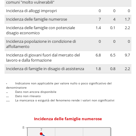
comuni "molto vulnerabili"
Incidenza di alloggi impropri
0
0
0
Incidenza delle famiglie numerose
7
4
1.7
Incidenza delle famiglie con potenziale
1.4
0.1
2.2
disagio economico
Incidenza popolazione in condizione di
0
0
0
affollamento
Incidenza di giovani fuori dal mercato del
6.8
6.5
9.7
lavoro e dalla formazione
Incidenza di famiglie in disagio di assistenza
1.8
0.8
2.2
-
Indicatore non applicabile per valore nullo o poco significativo del
denominatore
..
Dato non ancora disponibile
...
Dato non rilevato
....
La mancanza o esiguità del fenomeno rende i valori non significativi
Incidenza delle famiglie numerose
8
7