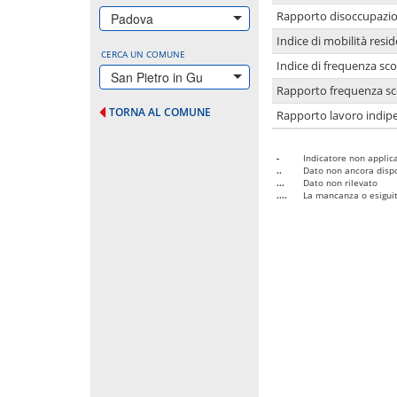
Rapporto disoccupazion
Padova
Indice di mobilità resid
CERCA UN COMUNE
Indice di frequenza sco
San Pietro in Gu
Rapporto frequenza sco
TORNA AL COMUNE
Rapporto lavoro indipe
-
Indicatore non applica
..
Dato non ancora dispo
...
Dato non rilevato
....
La mancanza o esiguità