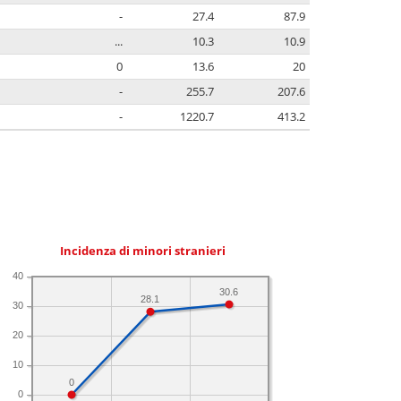
-
27.4
87.9
...
10.3
10.9
0
13.6
20
-
255.7
207.6
-
1220.7
413.2
Incidenza di minori stranieri
40
30.6
28.1
30
20
10
0
0