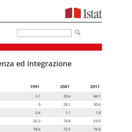
senza ed integrazione
1991
2001
2011
3.1
33.4
84.1
0
28.1
30.6
0.4
1.1
1.8
92.3
74.8
63.9
58.6
72.5
76.9