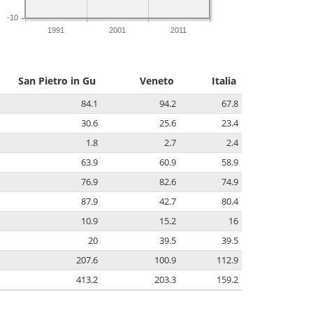
-10
1991
2001
2011
San Pietro in Gu
Veneto
Italia
84.1
94.2
67.8
30.6
25.6
23.4
1.8
2.7
2.4
63.9
60.9
58.9
76.9
82.6
74.9
87.9
42.7
80.4
10.9
15.2
16
20
39.5
39.5
207.6
100.9
112.9
413.2
203.3
159.2