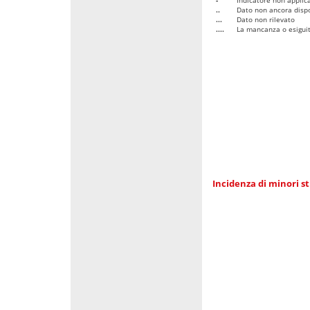
..
Dato non ancora dispo
...
Dato non rilevato
....
La mancanza o esiguità
Incidenza di minori st