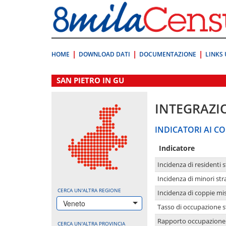
Vai
direttamente
a:
Contenuto
Ricerca
HOME
DOWNLOAD DATI
DOCUMENTAZIONE
LINKS 
.
SAN PIETRO IN GU
INTEGRAZI
INDICATORI AI CO
Indicatore
Incidenza di residenti s
Incidenza di minori str
CERCA UN'ALTRA REGIONE
Incidenza di coppie mi
Veneto
Tasso di occupazione s
Rapporto occupazione i
CERCA UN'ALTRA PROVINCIA