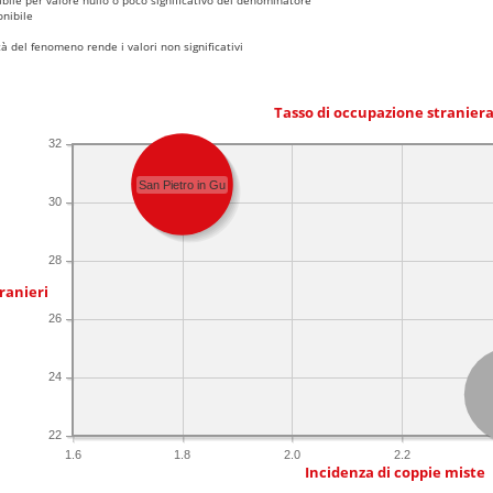
nibile
 del fenomeno rende i valori non significativi
Tasso di occupazione stranier
32
San Pietro in Gu
30
28
ranieri
26
24
22
1.6
1.8
2.0
2.2
Incidenza di coppie miste