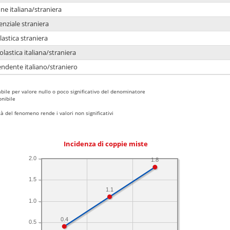
e italiana/straniera
enziale straniera
lastica straniera
lastica italiana/straniera
ndente italiano/straniero
bile per valore nullo o poco significativo del denominatore
nibile
 del fenomeno rende i valori non significativi
Incidenza di coppie miste
2.0
1.8
1.5
1.1
1.0
0.4
0.5