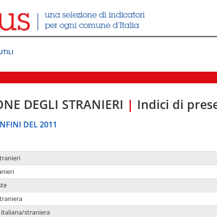
UTILI
ONE DEGLI STRANIERI
|
Indici di pre
NFINI DEL 2011
tranieri
anieri
ste
traniera
taliana/straniera