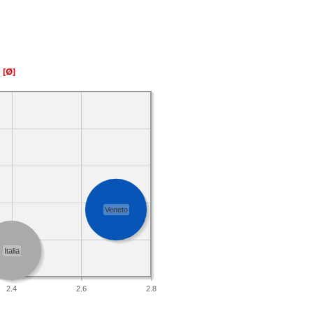
a
[Ø]
Veneto
Italia
2.4
2.6
2.8