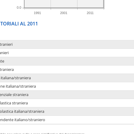
0.0
1991
2001
2011
TORIALI AL 2011
tranieri
anieri
ste
traniera
taliana/straniera
e italiana/straniera
enziale straniera
lastica straniera
lastica italiana/straniera
ndente italiano/straniero
bile per valore nullo o poco significativo del denominatore