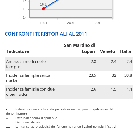
18
16.1
16
14
1991
2001
2011
CONFRONTI TERRITORIALI AL 2011
San Martino di
Indicatore
Lupari
Veneto
Italia
Ampiezza media delle
2.8
2.4
2.4
famiglie
Incidenza famiglie senza
23.5
32
33.8
nuclei
Incidenza famiglie con due
2.6
1.5
1.4
o più nuclei
-
Indicatore non applicabile per valore nullo o poco significativo del
denominatore
..
Dato non ancora disponibile
...
Dato non rilevato
....
La mancanza o esiguità del fenomeno rende i valori non significativi