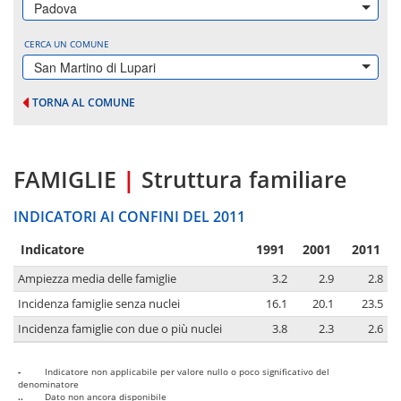
Padova
CERCA UN COMUNE
San Martino di Lupari
TORNA AL COMUNE
FAMIGLIE
|
Struttura familiare
INDICATORI AI CONFINI DEL 2011
Indicatore
1991
2001
2011
Ampiezza media delle famiglie
3.2
2.9
2.8
Incidenza famiglie senza nuclei
16.1
20.1
23.5
Incidenza famiglie con due o più nuclei
3.8
2.3
2.6
-
Indicatore non applicabile per valore nullo o poco significativo del
denominatore
..
Dato non ancora disponibile