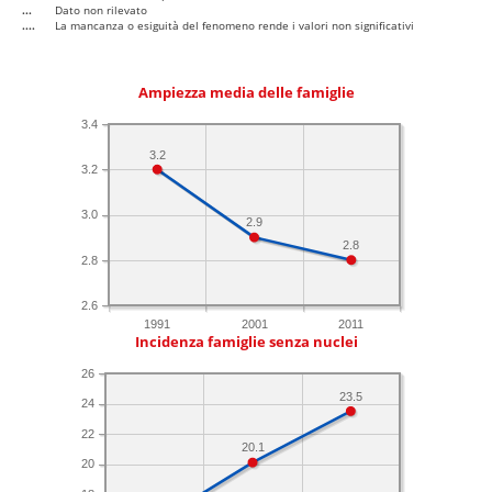
...
Dato non rilevato
....
La mancanza o esiguità del fenomeno rende i valori non significativi
Ampiezza media delle famiglie
3.4
3.2
3.2
3.0
2.9
2.8
2.8
2.6
1991
2001
2011
Incidenza famiglie senza nuclei
26
23.5
24
22
20.1
20