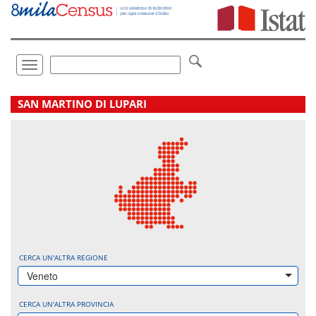
Vai
direttamente
a:
Contenuto
Ricerca
Toggle
navigation
.
SAN MARTINO DI LUPARI
CERCA UN'ALTRA REGIONE
Veneto
CERCA UN'ALTRA PROVINCIA