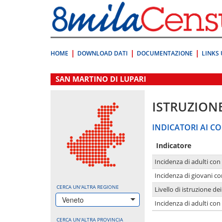
Vai
direttamente
a:
Contenuto
Ricerca
HOME
DOWNLOAD DATI
DOCUMENTAZIONE
LINKS 
.
SAN MARTINO DI LUPARI
ISTRUZION
INDICATORI AI CO
Indicatore
Incidenza di adulti con
Incidenza di giovani co
CERCA UN'ALTRA REGIONE
Livello di istruzione de
Veneto
Incidenza di adulti con
CERCA UN'ALTRA PROVINCIA