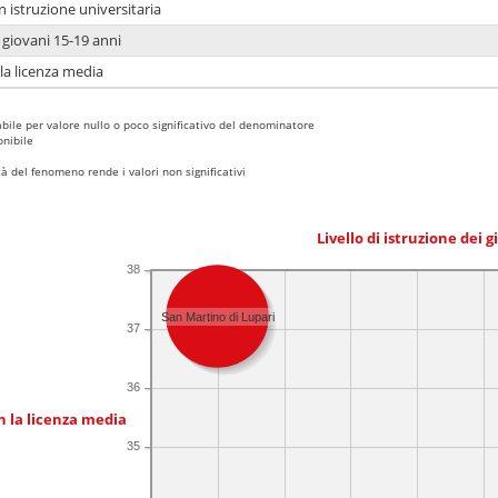
n istruzione universitaria
i giovani 15-19 anni
 la licenza media
bile per valore nullo o poco significativo del denominatore
nibile
 del fenomeno rende i valori non significativi
Livello di istruzione dei 
38
San Martino di Lupari
37
36
n la licenza media
35