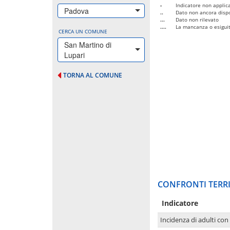
-
Indicatore non applica
Padova
..
Dato non ancora dispo
...
Dato non rilevato
....
La mancanza o esiguità
CERCA UN COMUNE
San Martino di
Lupari
TORNA AL COMUNE
CONFRONTI TERRI
Indicatore
Incidenza di adulti con