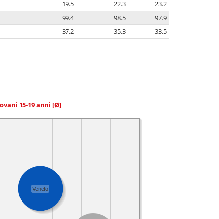
19.5
22.3
23.2
99.4
98.5
97.9
37.2
35.3
33.5
giovani 15-19 anni
[Ø]
Veneto