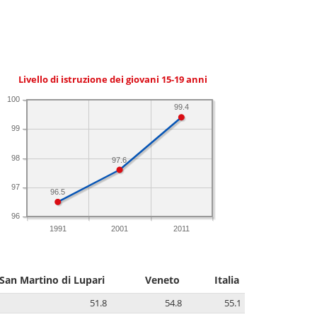
Livello di istruzione dei giovani 15-19 anni
100
99.4
99
98
97.6
97
96.5
96
1991
2001
2011
San Martino di Lupari
Veneto
Italia
51.8
54.8
55.1