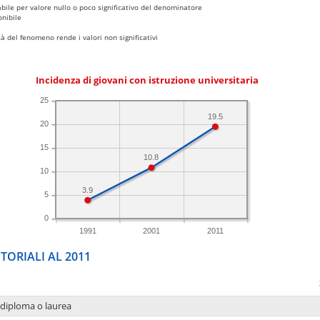
bile per valore nullo o poco significativo del denominatore
nibile
 del fenomeno rende i valori non significativi
Incidenza di giovani con istruzione universitaria
25
19.5
20
15
10.8
10
3.9
5
0
1991
2001
2011
TORIALI AL 2011
 diploma o laurea