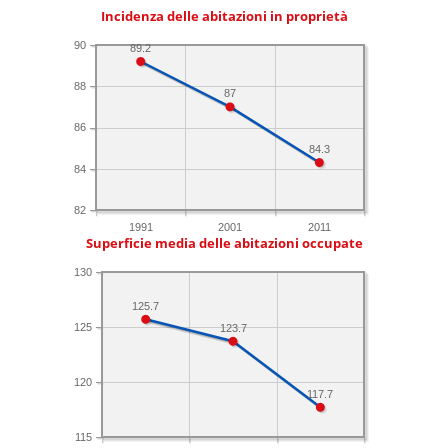
Incidenza delle abitazioni in proprietà
90
89.2
88
87
86
84.3
84
82
1991
2001
2011
Superficie media delle abitazioni occupate
130
125.7
125
123.7
120
117.7
115