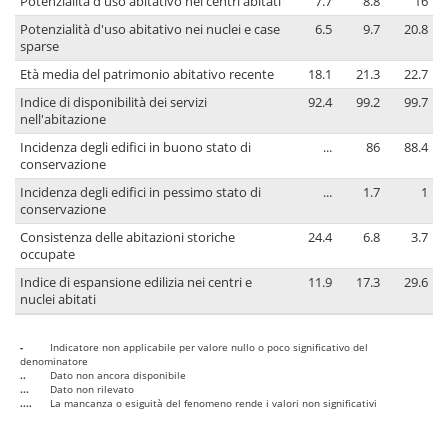
Potenzialità d'uso abitativo nei centri abitati
7.7
8.8
16
Potenzialità d'uso abitativo nei nuclei e case
6.5
9.7
20.8
sparse
Età media del patrimonio abitativo recente
18.1
21.3
22.7
Indice di disponibilità dei servizi
92.4
99.2
99.7
nell'abitazione
Incidenza degli edifici in buono stato di
...
86
88.4
conservazione
Incidenza degli edifici in pessimo stato di
...
1.7
1
conservazione
Consistenza delle abitazioni storiche
24.4
6.8
3.7
occupate
Indice di espansione edilizia nei centri e
11.9
17.3
29.6
nuclei abitati
-
Indicatore non applicabile per valore nullo o poco significativo del
denominatore
..
Dato non ancora disponibile
...
Dato non rilevato
....
La mancanza o esiguità del fenomeno rende i valori non significativi