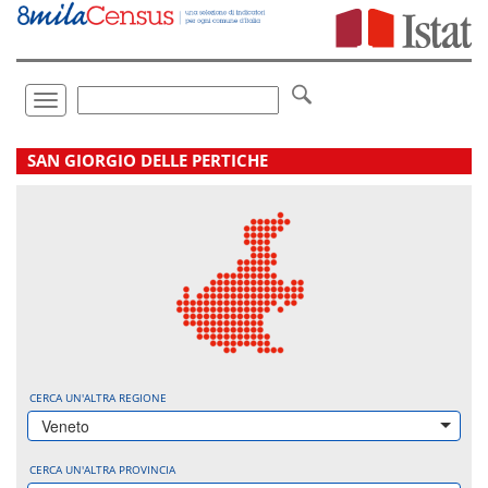
Vai
direttamente
a:
Contenuto
Ricerca
Toggle
navigation
.
SAN GIORGIO DELLE PERTICHE
CERCA UN'ALTRA REGIONE
Veneto
CERCA UN'ALTRA PROVINCIA