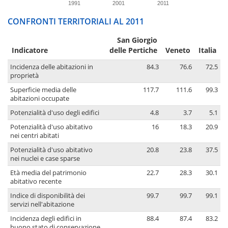
1991
2001
2011
CONFRONTI TERRITORIALI AL 2011
San Giorgio
Indicatore
delle Pertiche
Veneto
Italia
Incidenza delle abitazioni in
84.3
76.6
72.5
proprietà
Superficie media delle
117.7
111.6
99.3
abitazioni occupate
Potenzialità d'uso degli edifici
4.8
3.7
5.1
Potenzialità d'uso abitativo
16
18.3
20.9
nei centri abitati
Potenzialità d'uso abitativo
20.8
23.8
37.5
nei nuclei e case sparse
Età media del patrimonio
22.7
28.3
30.1
abitativo recente
Indice di disponibilità dei
99.7
99.7
99.1
servizi nell'abitazione
Incidenza degli edifici in
88.4
87.4
83.2
buono stato di conservazione