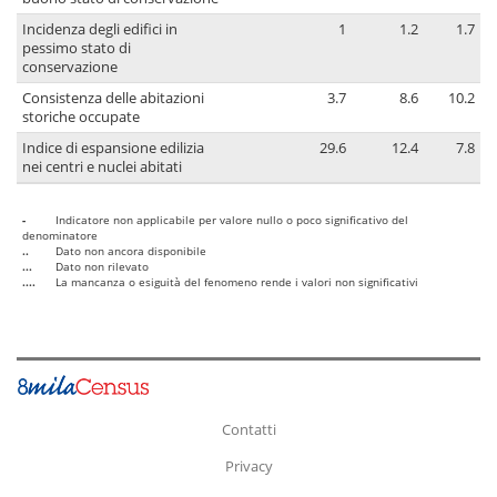
Incidenza degli edifici in
1
1.2
1.7
pessimo stato di
conservazione
Consistenza delle abitazioni
3.7
8.6
10.2
storiche occupate
Indice di espansione edilizia
29.6
12.4
7.8
nei centri e nuclei abitati
-
Indicatore non applicabile per valore nullo o poco significativo del
denominatore
..
Dato non ancora disponibile
...
Dato non rilevato
....
La mancanza o esiguità del fenomeno rende i valori non significativi
Contatti
Privacy