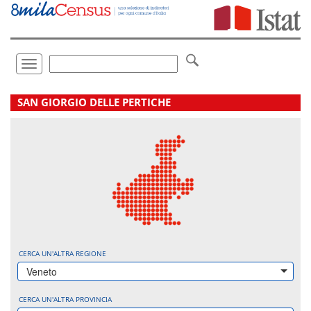
Vai
direttamente
a:
Contenuto
Ricerca
Toggle
navigation
.
SAN GIORGIO DELLE PERTICHE
CERCA UN'ALTRA REGIONE
Veneto
CERCA UN'ALTRA PROVINCIA