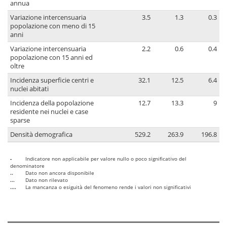
annua
Variazione intercensuaria
3.5
1.3
0.3
popolazione con meno di 15
anni
Variazione intercensuaria
2.2
0.6
0.4
popolazione con 15 anni ed
oltre
Incidenza superficie centri e
32.1
12.5
6.4
nuclei abitati
Incidenza della popolazione
12.7
13.3
9
residente nei nuclei e case
sparse
Densità demografica
529.2
263.9
196.8
-
Indicatore non applicabile per valore nullo o poco significativo del
denominatore
..
Dato non ancora disponibile
...
Dato non rilevato
....
La mancanza o esiguità del fenomeno rende i valori non significativi