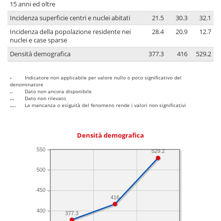
15 anni ed oltre
Incidenza superficie centri e nuclei abitati
21.5
30.3
32.1
Incidenza della popolazione residente nei
28.4
20.9
12.7
nuclei e case sparse
Densità demografica
377.3
416
529.2
-
Indicatore non applicabile per valore nullo o poco significativo del
denominatore
..
Dato non ancora disponibile
...
Dato non rilevato
....
La mancanza o esiguità del fenomeno rende i valori non significativi
Densità demografica
550
529.2
500
450
416
400
377.3