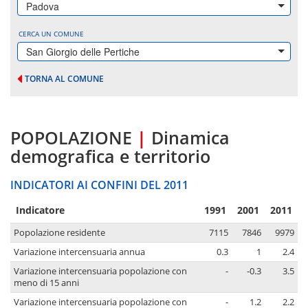
Padova
CERCA UN COMUNE
San Giorgio delle Pertiche
TORNA AL COMUNE
POPOLAZIONE
|
Dinamica
demografica e territorio
INDICATORI AI CONFINI DEL 2011
Indicatore
1991
2001
2011
Popolazione residente
7115
7846
9979
Variazione intercensuaria annua
0.3
1
2.4
Variazione intercensuaria popolazione con
-
-0.3
3.5
meno di 15 anni
Variazione intercensuaria popolazione con
-
1.2
2.2