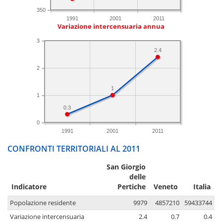
350
1991
2001
2011
Variazione intercensuaria annua
3
2.4
2
1
1
0.3
0
1991
2001
2011
CONFRONTI TERRITORIALI AL 2011
San Giorgio
delle
Indicatore
Pertiche
Veneto
Italia
Popolazione residente
9979
4857210
59433744
Variazione intercensuaria
2.4
0.7
0.4