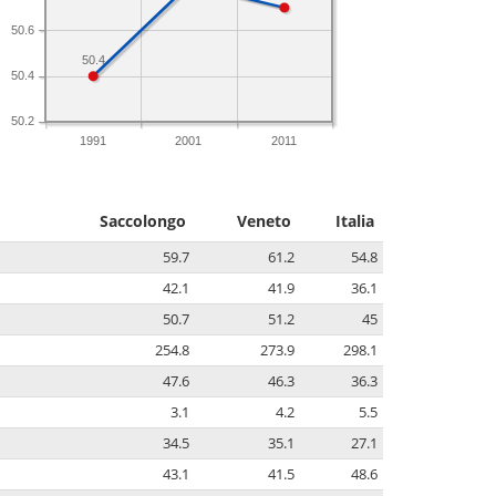
50.6
50.4
50.4
50.2
1991
2001
2011
Saccolongo
Veneto
Italia
59.7
61.2
54.8
42.1
41.9
36.1
50.7
51.2
45
254.8
273.9
298.1
47.6
46.3
36.3
3.1
4.2
5.5
34.5
35.1
27.1
43.1
41.5
48.6