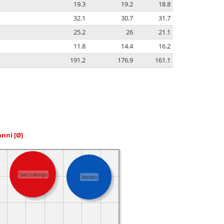
19.3
19.2
18.8
32.1
30.7
31.7
25.2
26
21.1
11.8
14.4
16.2
191.2
176.9
161.1
 anni
[Ø]
Saccolongo
Veneto