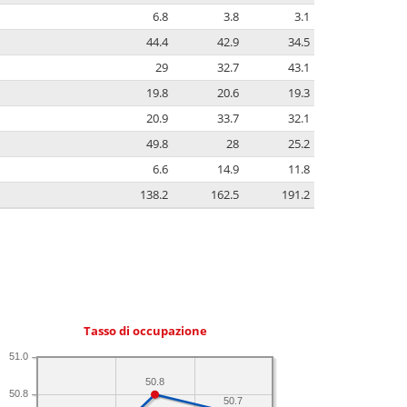
6.8
3.8
3.1
44.4
42.9
34.5
29
32.7
43.1
19.8
20.6
19.3
20.9
33.7
32.1
49.8
28
25.2
6.6
14.9
11.8
138.2
162.5
191.2
Tasso di occupazione
51.0
50.8
50.8
50.7