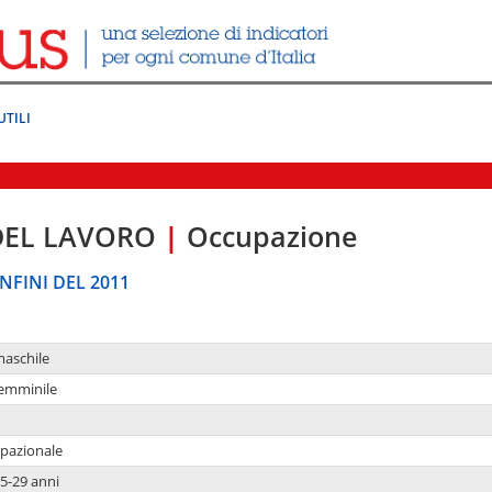
UTILI
DEL LAVORO
|
Occupazione
NFINI DEL 2011
maschile
femminile
upazionale
5-29 anni