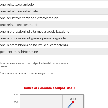
one nel settore agricolo
one nel settore industriale
ione nel settore terziario extracommercio
ione nel settore commercio
one in professioni ad alta-media specializzazione
one in professioni artigiane, operaie o agricole
one in professioni a basso livello di competenza
dipendenti maschi/femmine
bile per valore nullo o poco significativo del denominatore
nibile
 del fenomeno rende i valori non significativi
Indice di ricambio occupazionale
300
254.8
250