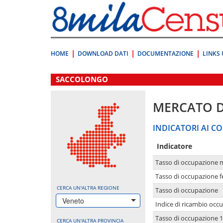
Vai
direttamente
a:
Contenuto
Ricerca
HOME
DOWNLOAD DATI
DOCUMENTAZIONE
LINKS 
.
SACCOLONGO
MERCATO 
INDICATORI AI CO
Indicatore
Tasso di occupazione 
Tasso di occupazione 
CERCA UN'ALTRA REGIONE
Tasso di occupazione
Veneto
Indice di ricambio occ
Tasso di occupazione 1
CERCA UN'ALTRA PROVINCIA