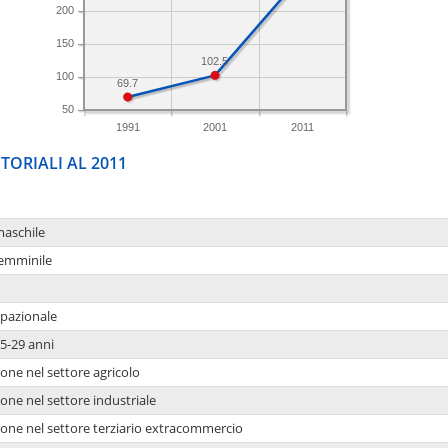
200
150
102.5
100
69.7
50
1991
2001
2011
TORIALI AL 2011
maschile
femminile
upazionale
5-29 anni
one nel settore agricolo
one nel settore industriale
ione nel settore terziario extracommercio