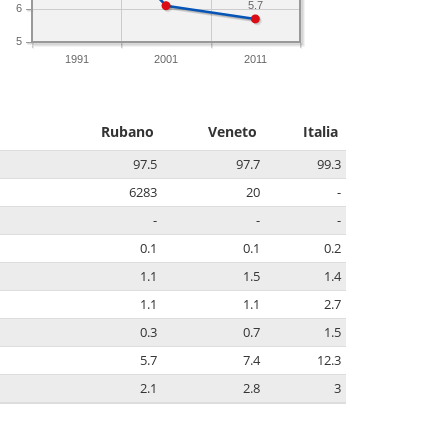
5.7
6
5
1991
2001
2011
Rubano
Veneto
Italia
97.5
97.7
99.3
6283
20
-
-
-
-
0.1
0.1
0.2
1.1
1.5
1.4
1.1
1.1
2.7
0.3
0.7
1.5
5.7
7.4
12.3
2.1
2.8
3