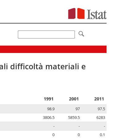
li difficoltà materiali e
1991
2001
2011
98.9
97
97.5
3806.5
5859.5
6283
-
-
-
0
0
0.1