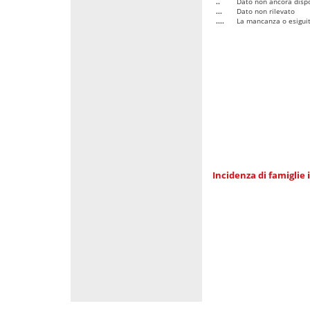
..
Dato non ancora dispo
...
Dato non rilevato
....
La mancanza o esiguità
Incidenza di famiglie 