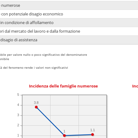
ie numerose
ie con potenziale disagio economico
in condizione di affollamento
ori dal mercato del lavoro e dalla formazione
 disagio di assistenza
bile per valore nullo o poco significativo del denominatore
nibile
 del fenomeno rende i valori non significativi
Incidenza delle famiglie numerose
Inc
5
3.8
4
3
2
1.1
1
1