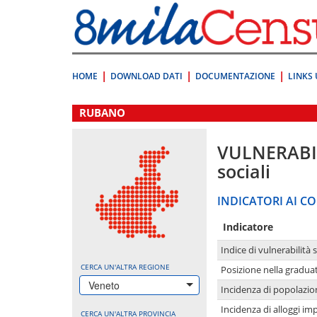
Vai
direttamente
a:
Contenuto
Ricerca
HOME
DOWNLOAD DATI
DOCUMENTAZIONE
LINKS 
.
RUBANO
VULNERABI
sociali
INDICATORI AI CO
Indicatore
Indice di vulnerabilità 
CERCA UN'ALTRA REGIONE
Posizione nella graduat
Veneto
Incidenza di popolazio
Incidenza di alloggi im
CERCA UN'ALTRA PROVINCIA