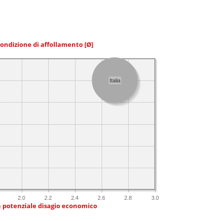
condizione di affollamento
[Ø]
Italia
2.0
2.2
2.4
2.6
2.8
3.0
n potenziale disagio economico