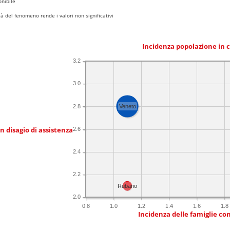
nibile
 del fenomeno rende i valori non significativi
Incidenza popolazione in 
3.2
3.0
2.8
Veneto
in disagio di assistenza
2.6
2.4
2.2
Rubano
2.0
0.8
1.0
1.2
1.4
1.6
1.8
Incidenza delle famiglie co