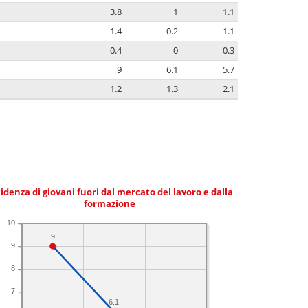
3.8
1
1.1
1.4
0.2
1.1
0.4
0
0.3
9
6.1
5.7
1.2
1.3
2.1
idenza di giovani fuori dal mercato del lavoro e dalla
formazione
10
9
9
8
7
6.1