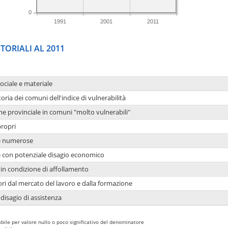
0
1991
2001
2011
TORIALI AL 2011
sociale e materiale
oria dei comuni dell'indice di vulnerabilità
ne provinciale in comuni "molto vulnerabili"
propri
ie numerose
ie con potenziale disagio economico
in condizione di affollamento
ori dal mercato del lavoro e dalla formazione
 disagio di assistenza
bile per valore nullo o poco significativo del denominatore